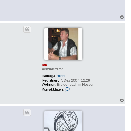
N
a
c
h
o
b
e
n
bfb
Administrator
Beiträge:
3822
Registriert:
7. Dez 2007, 12:28
Wohnort:
Breidenbach in Hessen
K
Kontaktdaten:
o
n
N
t
a
a
c
k
h
t
o
d
b
a
e
t
n
e