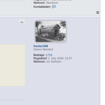
Wohnort:
Oberkirch
K
Kontaktdaten:
o
N
n
a
t
c
a
h
k
o
t
b
d
e
a
n
t
e
n
v
freetec598
o
Senior Member
n
E
Beiträge:
1716
d
Registriert:
2. Sep 2009, 10:57
g
Wohnort:
Lkr. Kelheim
a
r