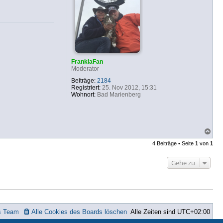
n
v
o
n
b
f
b
FrankiaFan
Moderator
Beiträge:
2184
Registriert:
25. Nov 2012, 15:31
Wohnort:
Bad Marienberg
N
a
4 Beiträge • Seite
1
von
1
c
h
o
Gehe zu
b
e
n
s Team
Alle Cookies des Boards löschen
Alle Zeiten sind
UTC+02:00