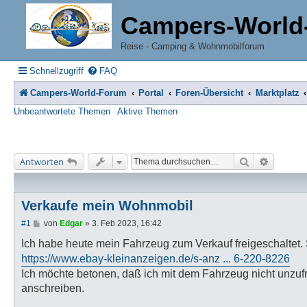
Campers-World
Reise - Camping & Wohnmobilforum
Schnellzugriff
FAQ
Campers-World-Forum
Portal
Foren-Übersicht
Marktplatz
Unbeantwortete Themen
Aktive Themen
Suche
Erweiter
Antworten
Verkaufe mein Wohnmobil
B
#1
von
Edgar
»
3. Feb 2023, 16:42
e
i
Ich habe heute mein Fahrzeug zum Verkauf freigeschaltet.
t
https://www.ebay-kleinanzeigen.de/s-anz ... 6-220-8226
r
a
Ich möchte betonen, daß ich mit dem Fahrzeug nicht unzufr
g
anschreiben.