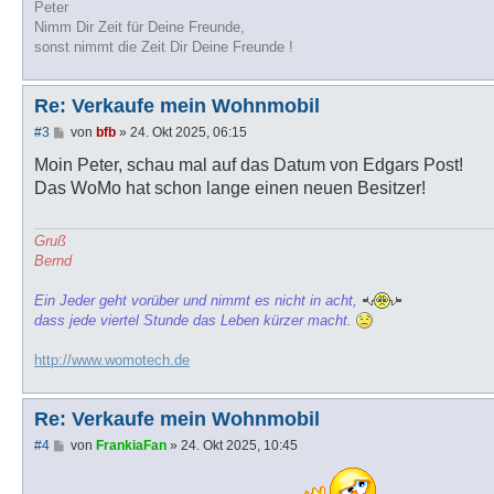
Peter
Nimm Dir Zeit für Deine Freunde,
sonst nimmt die Zeit Dir Deine Freunde !
Re: Verkaufe mein Wohnmobil
B
#3
von
bfb
»
24. Okt 2025, 06:15
e
i
Moin Peter, schau mal auf das Datum von Edgars Post!
t
Das WoMo hat schon lange einen neuen Besitzer!
r
a
g
Gruß
Bernd
Ein Jeder geht vorüber und nimmt es nicht in acht,
dass jede viertel Stunde das Leben kürzer macht.
http://www.womotech.de
Re: Verkaufe mein Wohnmobil
B
#4
von
FrankiaFan
»
24. Okt 2025, 10:45
e
i
t