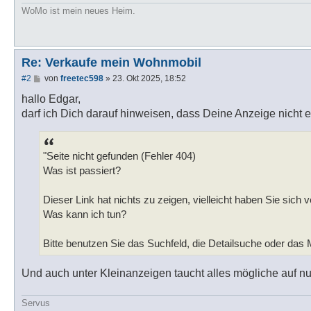
WoMo ist mein neues Heim.
Re: Verkaufe mein Wohnmobil
B
#2
von
freetec598
»
23. Okt 2025, 18:52
e
i
hallo Edgar,
t
darf ich Dich darauf hinweisen, dass Deine Anzeige nicht e
r
a
g
"Seite nicht gefunden (Fehler 404)
Was ist passiert?
Dieser Link hat nichts zu zeigen, vielleicht haben Sie sich v
Was kann ich tun?
Bitte benutzen Sie das Suchfeld, die Detailsuche oder das
Und auch unter Kleinanzeigen taucht alles mögliche auf n
Servus