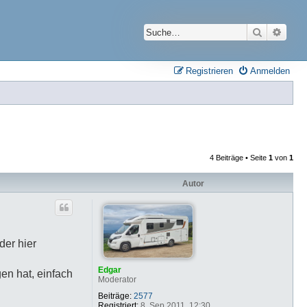
Suche
Erwei
Registrieren
Anmelden
4 Beiträge • Seite
1
von
1
Autor
der hier
Edgar
en hat, einfach
Moderator
Beiträge:
2577
Registriert:
8. Sep 2011, 12:30