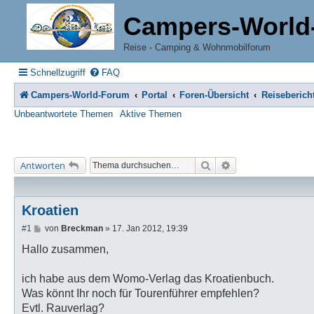
Campers-World
Reise - Camping & Wohnmobilforum
Schnellzugriff
FAQ
Campers-World-Forum
Portal
Foren-Übersicht
Reiseberich
Unbeantwortete Themen
Aktive Themen
Suche
Erweiterte Suche
Antworten
Kroatien
B
#1
von
Breckman
»
17. Jan 2012, 19:39
e
i
Hallo zusammen,
t
r
a
ich habe aus dem Womo-Verlag das Kroatienbuch.
g
Was könnt Ihr noch für Tourenführer empfehlen?
Evtl. Rauverlag?