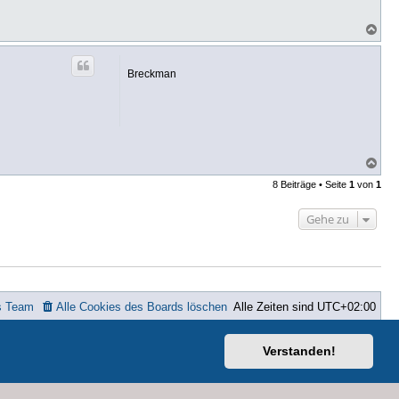
N
a
c
h
Breckman
o
b
e
n
N
a
8 Beiträge • Seite
1
von
1
c
h
o
Gehe zu
b
e
n
s Team
Alle Cookies des Boards löschen
Alle Zeiten sind
UTC+02:00
ted
Verstanden!