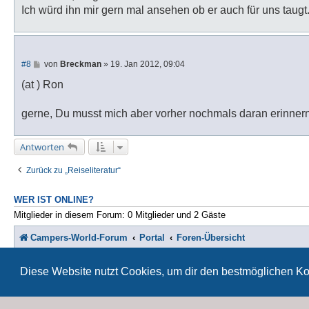
Ich würd ihn mir gern mal ansehen ob er auch für uns taugt
B
#8
von
Breckman
»
19. Jan 2012, 09:04
e
i
(at ) Ron
t
r
a
gerne, Du musst mich aber vorher nochmals daran erinner
g
Antworten
Zurück zu „Reiseliteratur“
WER IST ONLINE?
Mitglieder in diesem Forum: 0 Mitglieder und 2 Gäste
Campers-World-Forum
Portal
Foren-Übersicht
St
Diese Website nutzt Cookies, um dir den bestmöglichen Ko