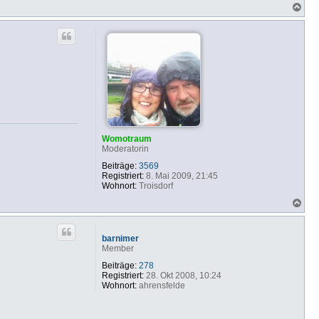
N
a
c
h
o
b
e
n
Womotraum
Moderatorin
Beiträge:
3569
Registriert:
8. Mai 2009, 21:45
Wohnort:
Troisdorf
N
a
c
h
barnimer
o
Member
b
e
Beiträge:
278
n
Registriert:
28. Okt 2008, 10:24
Wohnort:
ahrensfelde