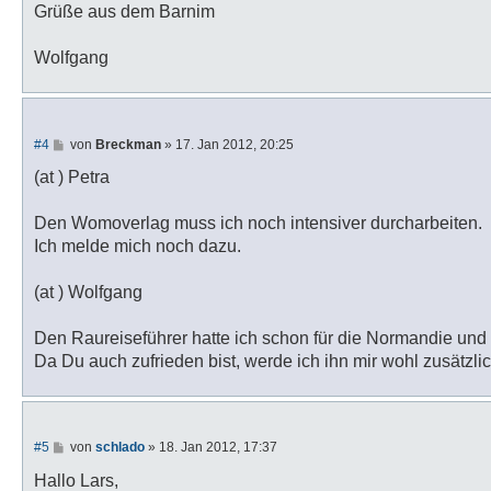
Grüße aus dem Barnim
Wolfgang
B
#4
von
Breckman
»
17. Jan 2012, 20:25
e
i
(at ) Petra
t
r
a
Den Womoverlag muss ich noch intensiver durcharbeiten.
g
Ich melde mich noch dazu.
(at ) Wolfgang
Den Raureiseführer hatte ich schon für die Normandie und 
Da Du auch zufrieden bist, werde ich ihn mir wohl zusätzli
B
#5
von
schlado
»
18. Jan 2012, 17:37
e
i
Hallo Lars,