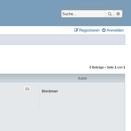
Suche
Erwei
Registrieren
Anmelden
8 Beiträge • Seite
1
von
1
Autor
Breckman