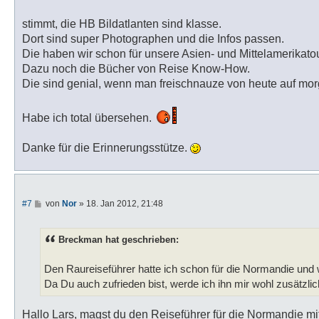
t
r
a
stimmt, die HB Bildatlanten sind klasse.
g
Dort sind super Photographen und die Infos passen.
Die haben wir schon für unsere Asien- und Mittelamerikat
Dazu noch die Bücher von Reise Know-How.
Die sind genial, wenn man freischnauze von heute auf mo
Habe ich total übersehen.
Danke für die Erinnerungsstütze.
B
#7
von
Nor
»
18. Jan 2012, 21:48
e
i
t
Breckman hat geschrieben:
r
a
g
Den Raureiseführer hatte ich schon für die Normandie und 
Da Du auch zufrieden bist, werde ich ihn mir wohl zusätzlic
Hallo Lars, magst du den Reiseführer für die Normandie 