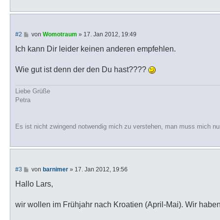
B
#2
von
Womotraum
»
17. Jan 2012, 19:49
e
i
Ich kann Dir leider keinen anderen empfehlen.
t
r
a
Wie gut ist denn der den Du hast????
g
Liebe Grüße
Petra
Es ist nicht zwingend notwendig mich zu verstehen, man muss mich nu
B
#3
von
barnimer
»
17. Jan 2012, 19:56
e
i
Hallo Lars,
t
r
a
wir wollen im Frühjahr nach Kroatien (April-Mai). Wir habe
g