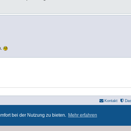
.
n.
Kontakt
Da
yle developer by
forum tricolor
,
Powered by
phpBB
® Forum Software © phpBB Limi
Deutsche Übersetzung durch
phpBB.de
mfort bei der Nutzung zu bieten.
Mehr erfahren