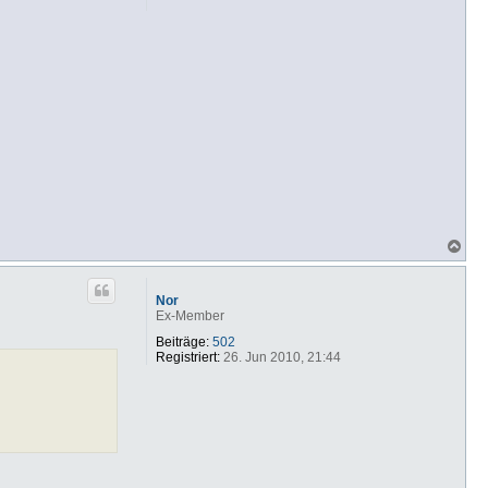
N
a
c
h
Nor
o
Ex-Member
b
e
Beiträge:
502
n
Registriert:
26. Jun 2010, 21:44