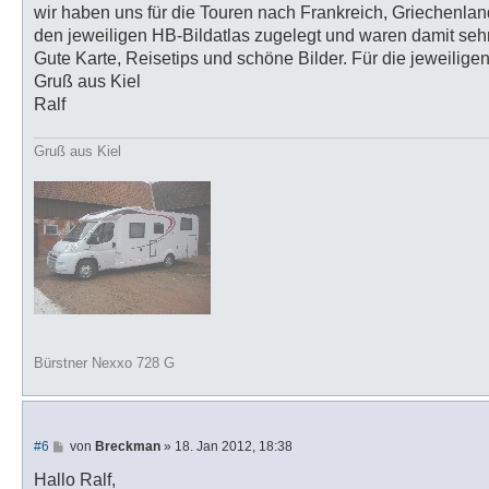
t
wir haben uns für die Touren nach Frankreich, Griechenlan
r
a
den jeweiligen HB-Bildatlas zugelegt und waren damit sehr
g
Gute Karte, Reisetips und schöne Bilder. Für die jeweilige
Gruß aus Kiel
Ralf
Gruß aus Kiel
Bürstner Nexxo 728 G
B
#6
von
Breckman
»
18. Jan 2012, 18:38
e
i
Hallo Ralf,