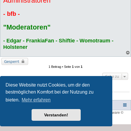
Administratoren
- bfb -
"Moderatoren"
- Edgar - FrankiaFan - Shiftie - Womotraum -
Holstener
Gesperrt
1 Beitrag • Seite
1
von
1
Gehe zu
Diese Website nutzt Cookies, um dir den
WER IST ONLINE?
bestmöglichen Komfort bei der Nutzung zu
Mitglieder in diesem Forum: 0 Mitglieder und 2 Gäste
bieten.
Mehr erfahren
Campers-World-Forum
Portal
Foren-Übersicht
Style developer by
forum tricolor
,
Powered by
phpBB
® Forum Software ©
Verstanden!
phpBB Limited
Deutsche Übersetzung durch
phpBB.de