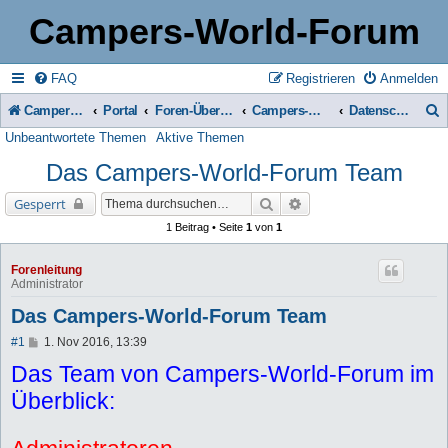
Campers-World-Forum
FAQ
Registrieren
Anmelden
Campers-World-Forum
Portal
Foren-Übersicht
Campers-World-Forum Intern
Datenschutzerklärung, Boardregeln & Impressum
Unbeantwortete Themen
Aktive Themen
u
Das Campers-World-Forum Team
c
h
Suche
Erweiterte Suche
Gesperrt
e
1 Beitrag • Seite
1
von
1
Forenleitung
Administrator
Das Campers-World-Forum Team
B
#1
1. Nov 2016, 13:39
e
Das Team von Campers-World-Forum im
i
t
Überblick:
r
a
g