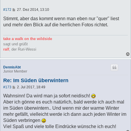
B
#172
27. Dez 2014, 13:10
e
i
Stimmt, aber das kommt wenn man eben nur "quer" liest
t
und mehr den Blick auf die herrlichen Fotos richtet.
r
a
g
take a walk on the wildside
sagt und grüßt
ralf
, der Ruri-Wessi
DennisAbt
Junior Member
Re: Im Süden überwintern
B
#173
2. Jul 2017, 18:49
e
i
Wahnsinn! Da wird man ja sofort neidisch!
t
Aber ich gönne es euch natürlich, bald werde ich auch mal
r
a
im Süden überwintern.. Und wenn mir der warme Winter
g
mehr gefällt, vielleicht werde ich dann auch jeden Winter im
Süden verbringen
Viel Spaß und viele tolle Eindrücke wünsche ich euch!