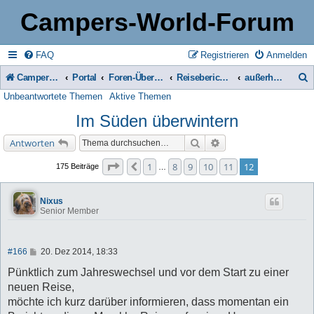
Campers-World-Forum
FAQ
Registrieren
Anmelden
Campers-World-Forum
Portal
Foren-Übersicht
Reiseberichte & Reisetipps, Stell- & Campingplätze
außerhalb Europas
Unbeantwortete Themen
Aktive Themen
u
Im Süden überwintern
c
h
Suche
Erweiterte Suche
Antworten
e
Seite
12
von
12
1
8
9
10
11
12
Vorherige
175 Beiträge
…
Nixus
Senior Member
B
#166
20. Dez 2014, 18:33
e
i
Pünktlich zum Jahreswechsel und vor dem Start zu einer
t
neuen Reise,
r
a
möchte ich kurz darüber informieren, dass momentan ein
g