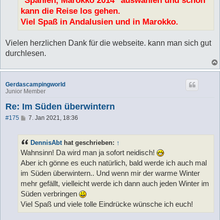
kann die Reise los gehen.
Viel Spaß in Andalusien und in Marokko.
Vielen herzlichen Dank für die webseite. kann man sich gut
durchlesen.
Gerdascampingworld
Junior Member
Re: Im Süden überwintern
B
#175
7. Jan 2021, 18:36
e
i
t
DennisAbt
hat geschrieben:
↑
r
a
Wahnsinn! Da wird man ja sofort neidisch!
g
Aber ich gönne es euch natürlich, bald werde ich auch mal
im Süden überwintern.. Und wenn mir der warme Winter
mehr gefällt, vielleicht werde ich dann auch jeden Winter im
Süden verbringen
Viel Spaß und viele tolle Eindrücke wünsche ich euch!