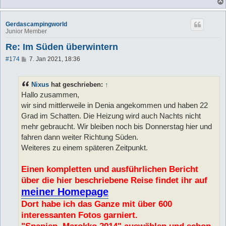
Gerdascampingworld
Junior Member
Re: Im Süden überwintern
B
#174
7. Jan 2021, 18:36
e
i
t
Nixus
hat geschrieben:
↑
r
a
Hallo zusammen,
g
wir sind mittlerweile in Denia angekommen und haben 22
Grad im Schatten. Die Heizung wird auch Nachts nicht
mehr gebraucht. Wir bleiben noch bis Donnerstag hier und
fahren dann weiter Richtung Süden.
Weiteres zu einem späteren Zeitpunkt.
Einen kompletten und ausführlichen Bericht
über die hier beschriebene Reise findet ihr auf
meiner Homepage
Dort habe ich das Ganze mit über 600
interessanten Fotos garniert.
"Spanien, Marokko 2014" auswählen und schon