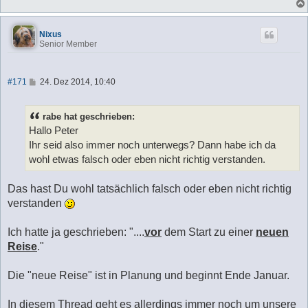
Nixus
Senior Member
B
#171
24. Dez 2014, 10:40
e
i
t
rabe hat geschrieben:
r
a
Hallo Peter
g
Ihr seid also immer noch unterwegs? Dann habe ich da
wohl etwas falsch oder eben nicht richtig verstanden.
Das hast Du wohl tatsächlich falsch oder eben nicht richtig
verstanden
Ich hatte ja geschrieben: "....
vor
dem Start zu einer
neuen
Reise
."
Die "neue Reise" ist in Planung und beginnt Ende Januar.
In diesem Thread geht es allerdings immer noch um unsere