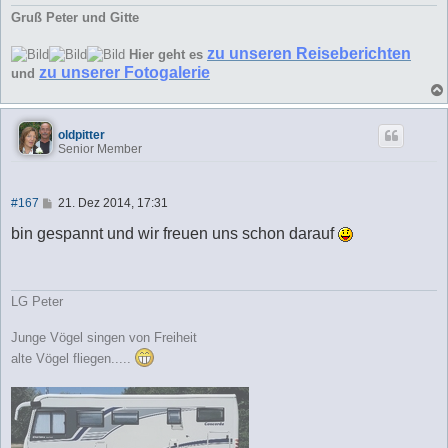
Gruß Peter und Gitte
zu unseren Reiseberichten
Hier geht es
zu unserer Fotogalerie
und
oldpitter
Senior Member
B
#167
21. Dez 2014, 17:31
e
i
bin gespannt und wir freuen uns schon darauf
t
r
a
g
LG Peter
Junge Vögel singen von Freiheit
alte Vögel fliegen.....