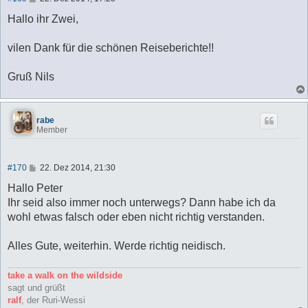
e
i
Hallo ihr Zwei,
t
r
a
vilen Dank für die schönen Reiseberichte!!
g
Gruß Nils
rabe
Member
B
#170
22. Dez 2014, 21:30
e
i
Hallo Peter
t
Ihr seid also immer noch unterwegs? Dann habe ich da
r
a
wohl etwas falsch oder eben nicht richtig verstanden.
g
Alles Gute, weiterhin. Werde richtig neidisch.
take a walk on the wildside
sagt und grüßt
ralf
, der Ruri-Wessi