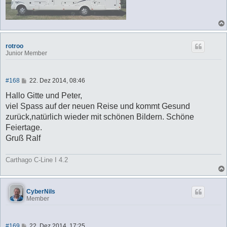
rotroo
Junior Member
B
#168
22. Dez 2014, 08:46
e
i
Hallo Gitte und Peter,
t
viel Spass auf der neuen Reise und kommt Gesund
r
a
zurück,natürlich wieder mit schönen Bildern. Schöne
g
Feiertage.
Gruß Ralf
Carthago C-Line I 4.2
CyberNils
Member
B
#169
22. Dez 2014, 17:25