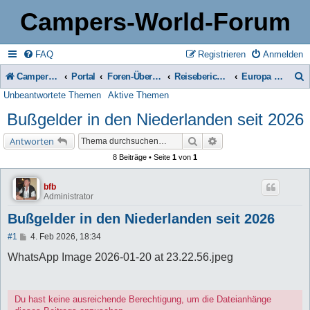
Campers-World-Forum
FAQ
Registrieren
Anmelden
Campers-World-Forum
Portal
Foren-Übersicht
Reiseberichte & Reisetipps, Stell- & Campingplätze
Europa - Sonstiges
Unbeantwortete Themen
Aktive Themen
u
Bußgelder in den Niederlanden seit 2026
c
h
Suche
Erweiterte Suche
Antworten
e
8 Beiträge • Seite
1
von
1
bfb
Administrator
Bußgelder in den Niederlanden seit 2026
B
#1
4. Feb 2026, 18:34
e
i
WhatsApp Image 2026-01-20 at 23.22.56.jpeg
t
r
a
g
Du hast keine ausreichende Berechtigung, um die Dateianhänge