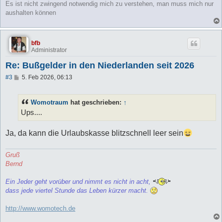
Es ist nicht zwingend notwendig mich zu verstehen, man muss mich nur
aushalten können
bfb
Administrator
Re: Bußgelder in den Niederlanden seit 2026
B
#3
5. Feb 2026, 06:13
e
i
t
Womotraum
hat geschrieben:
↑
r
a
Ups....
g
Ja, da kann die Urlaubskasse blitzschnell leer sein
Gruß
Bernd
Ein Jeder geht vorüber und nimmt es nicht in acht,
dass jede viertel Stunde das Leben kürzer macht.
http://www.womotech.de