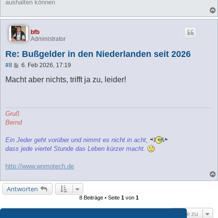
aushalten können
bfb
Administrator
Re: Bußgelder in den Niederlanden seit 2026
B
#8
6. Feb 2026, 17:19
e
i
Macht aber nichts, trifft ja zu, leider!
t
r
a
g
Gruß
Bernd
Ein Jeder geht vorüber und nimmt es nicht in acht,
dass jede viertel Stunde das Leben kürzer macht.
http://www.womotech.de
Antworten
8 Beiträge • Seite
1
von
1
Gehe zu