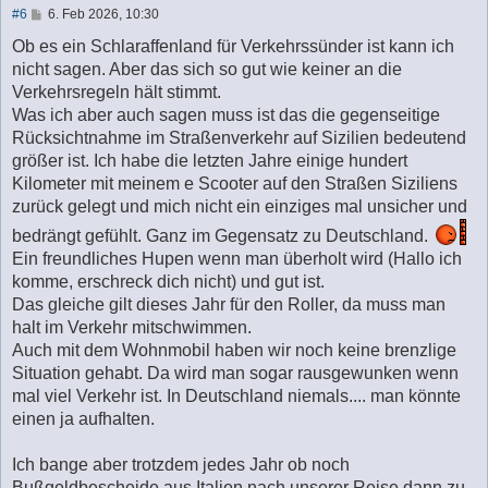
B
#6
6. Feb 2026, 10:30
e
i
Ob es ein Schlaraffenland für Verkehrssünder ist kann ich
t
nicht sagen. Aber das sich so gut wie keiner an die
r
a
Verkehrsregeln hält stimmt.
g
Was ich aber auch sagen muss ist das die gegenseitige
Rücksichtnahme im Straßenverkehr auf Sizilien bedeutend
größer ist. Ich habe die letzten Jahre einige hundert
Kilometer mit meinem e Scooter auf den Straßen Siziliens
zurück gelegt und mich nicht ein einziges mal unsicher und
bedrängt gefühlt. Ganz im Gegensatz zu Deutschland.
Ein freundliches Hupen wenn man überholt wird (Hallo ich
komme, erschreck dich nicht) und gut ist.
Das gleiche gilt dieses Jahr für den Roller, da muss man
halt im Verkehr mitschwimmen.
Auch mit dem Wohnmobil haben wir noch keine brenzlige
Situation gehabt. Da wird man sogar rausgewunken wenn
mal viel Verkehr ist. In Deutschland niemals.... man könnte
einen ja aufhalten.
Ich bange aber trotzdem jedes Jahr ob noch
Bußgeldbescheide aus Italien nach unserer Reise dann zu