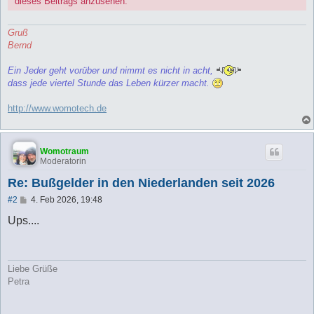
dieses Beitrags anzusehen.
Gruß
Bernd
Ein Jeder geht vorüber und nimmt es nicht in acht,
dass jede viertel Stunde das Leben kürzer macht.
http://www.womotech.de
Womotraum
Moderatorin
Re: Bußgelder in den Niederlanden seit 2026
B
#2
4. Feb 2026, 19:48
e
i
Ups....
t
r
a
g
Liebe Grüße
Petra