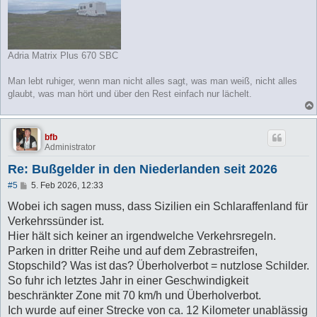
Adria Matrix Plus 670 SBC
Man lebt ruhiger, wenn man nicht alles sagt, was man weiß, nicht alles
glaubt, was man hört und über den Rest einfach nur lächelt.
bfb
Administrator
Re: Bußgelder in den Niederlanden seit 2026
B
#5
5. Feb 2026, 12:33
e
i
Wobei ich sagen muss, dass Sizilien ein Schlaraffenland für
t
Verkehrssünder ist.
r
a
Hier hält sich keiner an irgendwelche Verkehrsregeln.
g
Parken in dritter Reihe und auf dem Zebrastreifen,
Stopschild? Was ist das? Überholverbot = nutzlose Schilder.
So fuhr ich letztes Jahr in einer Geschwindigkeit
beschränkter Zone mit 70 km/h und Überholverbot.
Ich wurde auf einer Strecke von ca. 12 Kilometer unablässig