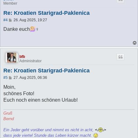
Member
Re: Kroatien Starigrad-Paklenica
B
#4
26. Aug 2025, 19:27
e
i
Danke euch
‍♀️
t
r
a
g
bfb
Administrator
Re: Kroatien Starigrad-Paklenica
B
#5
27. Aug 2025, 06:36
e
i
Moin,
t
schönes Foto!
r
a
Euch noch einen schönen Urlaub!
g
Gruß
Bernd
Ein Jeder geht vorüber und nimmt es nicht in acht,
dass jede viertel Stunde das Leben kürzer macht.