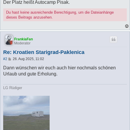
Der Platz heißt Autocamp Pisak.
Du hast keine ausreichende Berechtigung, um die Dateianhänge
dieses Beitrags anzusehen.
FrankiaFan
Moderator
Re: Kroatien Starigrad-Paklenica
B
#2
26. Aug 2025, 11:02
e
i
Dann wünschen wir euch auch hier nochmals schönen
t
Urlaub und gute Erholung.
r
a
g
LG Rüdiger