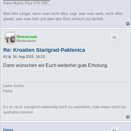
Adria Matrix Plus 670 SBC
Man lebt ruhiger, wenn man nicht alles sagt, was man weiß, nicht alles
glaubt, was man hört und über den Rest einfach nur lächelt.
Womotraum
Moderatorin
Re: Kroatien Starigrad-Paklenica
B
#3
26. Aug 2025, 16:23
e
i
Dann wünschen wir Euch weiterhin gute Erholung.
t
r
a
g
Liebe Grüße
Petra
Es ist nicht zwingend notwendig mich zu verstehen, man muss mich nur
aushalten können
Dieter