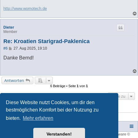
http://www.womotech.de
Dieter
Member
Re: Kroatien Starigrad-Paklenica
B
#6
27. Aug 2025, 19:10
e
i
Danke Bernd!
t
r
a
g
Antworten
6 Beiträge • Seite
1
von
1
Gehe zu
Diese Website nutzt Cookies, um dir den
bestmöglichen Komfort bei der Nutzung zu
WER IST ONLINE?
Mitglieder in diesem Forum: 0 Mitglieder und 30 Gäste
bieten.
Mehr erfahren
Campers-World-Forum
Portal
Foren-Übersicht
Verstanden!
Style developer by
forum tricolor
,
Powered by
phpBB
® Forum Software ©