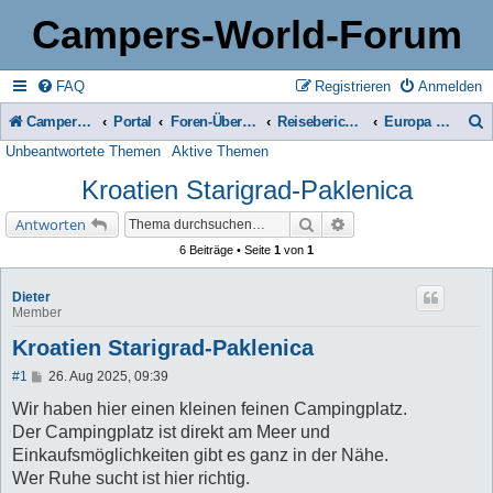
Campers-World-Forum
FAQ
Registrieren
Anmelden
Campers-World-Forum
Portal
Foren-Übersicht
Reiseberichte & Reisetipps, Stell- & Campingplätze
Europa - Süd
Unbeantwortete Themen
Aktive Themen
u
Kroatien Starigrad-Paklenica
c
h
Suche
Erweiterte Suche
Antworten
e
6 Beiträge • Seite
1
von
1
Dieter
Member
Kroatien Starigrad-Paklenica
B
#1
26. Aug 2025, 09:39
e
i
Wir haben hier einen kleinen feinen Campingplatz.
t
Der Campingplatz ist direkt am Meer und
r
a
Einkaufsmöglichkeiten gibt es ganz in der Nähe.
g
Wer Ruhe sucht ist hier richtig.