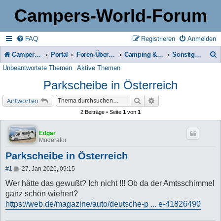
Campers-World-Forum
FAQ
Registrieren
Anmelden
Campers-World-Forum
Portal
Foren-Übersicht
Camping & Reise -> Fahrzeuge & Zubehör in der Praxis
Sonstiges zum Thema Mobiles Reisen
Unbeantwortete Themen
Aktive Themen
u
Parkscheibe in Österreich
c
h
Suche
Erweiterte Suche
Antworten
e
2 Beiträge • Seite
1
von
1
Edgar
Moderator
Parkscheibe in Österreich
B
#1
27. Jan 2026, 09:15
e
i
Wer hätte das gewußt? Ich nicht !!! Ob da der Amtsschimmel
t
ganz schön wiehert?
r
a
https://web.de/magazine/auto/deutsche-p ... e-41826490
g