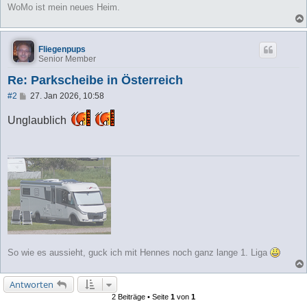
WoMo ist mein neues Heim.
Fliegenpups
Senior Member
Re: Parkscheibe in Österreich
B
#2
27. Jan 2026, 10:58
e
i
Unglaublich
t
r
a
g
So wie es aussieht, guck ich mit Hennes noch ganz lange 1. Liga
Antworten
2 Beiträge • Seite
1
von
1