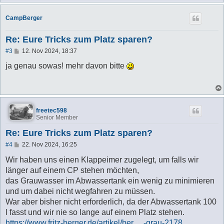
CampBerger
Re: Eure Tricks zum Platz sparen?
B
#3
12. Nov 2024, 18:37
e
i
ja genau sowas! mehr davon bitte
t
r
a
g
freetec598
Senior Member
Re: Eure Tricks zum Platz sparen?
B
#4
22. Nov 2024, 16:25
e
i
Wir haben uns einen Klappeimer zugelegt, um falls wir
t
länger auf einem CP stehen möchten,
r
a
das Grauwasser im Abwassertank ein wenig zu minimieren
g
und um dabei nicht wegfahren zu müssen.
War aber bisher nicht erforderlich, da der Abwassertank 100
l fasst und wir nie so lange auf einem Platz stehen.
https://www.fritz-berger.de/artikel/ber ... -grau-2178