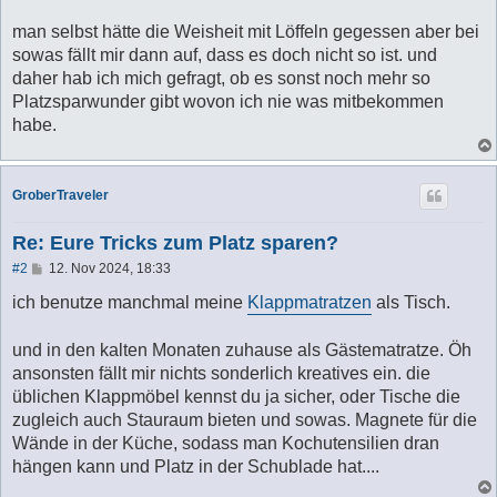
man selbst hätte die Weisheit mit Löffeln gegessen aber bei
sowas fällt mir dann auf, dass es doch nicht so ist. und
daher hab ich mich gefragt, ob es sonst noch mehr so
Platzsparwunder gibt wovon ich nie was mitbekommen
habe.
GroberTraveler
Re: Eure Tricks zum Platz sparen?
B
#2
12. Nov 2024, 18:33
e
i
ich benutze manchmal meine
Klappmatratzen
als Tisch.
t
r
a
und in den kalten Monaten zuhause als Gästematratze. Öh
g
ansonsten fällt mir nichts sonderlich kreatives ein. die
üblichen Klappmöbel kennst du ja sicher, oder Tische die
zugleich auch Stauraum bieten und sowas. Magnete für die
Wände in der Küche, sodass man Kochutensilien dran
hängen kann und Platz in der Schublade hat....