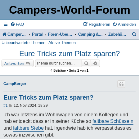
Campers-World-Forum
FAQ
Registrieren
Anmelden
Campers-World-Forum
Portal
Foren-Übersicht
Camping & Reise -> Fahrzeuge & Zubehör in der Praxis
Zubehör für Womo, Caravan & Camping
Unbeantwortete Themen
Aktive Themen
u
Eure Tricks zum Platz sparen?
c
h
Suche
Erweiterte Suche
Antworten
e
4 Beiträge • Seite
1
von
1
CampBerger
Eure Tricks zum Platz sparen?
B
#1
12. Nov 2024, 18:29
e
i
Ich war letztens im Wohnwagen von einem Kollegen und
t
hab entdeckt dass er in seiner Küche so
faltbare Schüsseln
r
a
und
faltbare Siebe
hat. Irgendwie hab ich verpasst dass es
g
sowas inzwischen gibt.