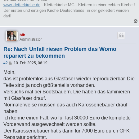
www.kletterkirche.de
- Kletterkirche MG - Klettern in einer echten Kirche !
Der ersten und einzigen Kirche Deutschlands, in der geklettert werden
darf!
bfb
Administrator
Re: Nach Unfall riesen Problem das Womo
repariert zu bekommen
B
#2
10. Feb 2025, 06:19
e
i
Moin,
t
das ist problemlos aus Glasfaser wieder reproduzierbar. Die
r
a
Teile sind ja noch größtenteils vorhanden.
g
Versuchs mal bei Bootsbauern. Die haben das laminieren
mit Glasfaser drauf.
Normalerweise müssen das auch Karosseriebauer drauf
haben.
Ich kenne einen Fall, wo für fast 30000 Euro die komplette
Vorderwand ausgewechselt werden sollte.
Der Karosseriebauer hat’s dann für 7000 Euro durch GFK
Reparatur gerichtet.