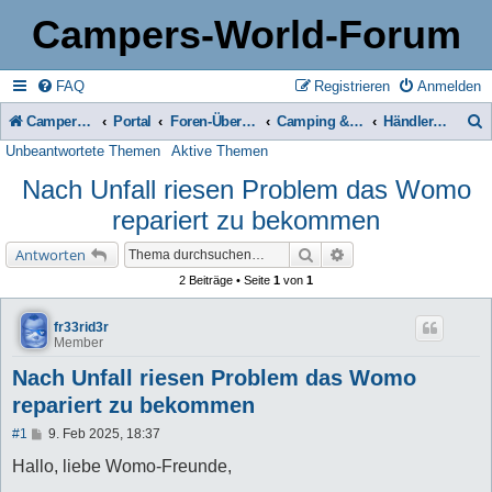
Campers-World-Forum
FAQ
Registrieren
Anmelden
Campers-World-Forum
Portal
Foren-Übersicht
Camping & Reise -> Fahrzeuge & Zubehör in der Praxis
Händler, Werkstätten
Unbeantwortete Themen
Aktive Themen
u
Nach Unfall riesen Problem das Womo
c
repariert zu bekommen
h
e
Suche
Erweiterte Suche
Antworten
2 Beiträge • Seite
1
von
1
fr33rid3r
Member
Nach Unfall riesen Problem das Womo
repariert zu bekommen
B
#1
9. Feb 2025, 18:37
e
i
Hallo, liebe Womo-Freunde,
t