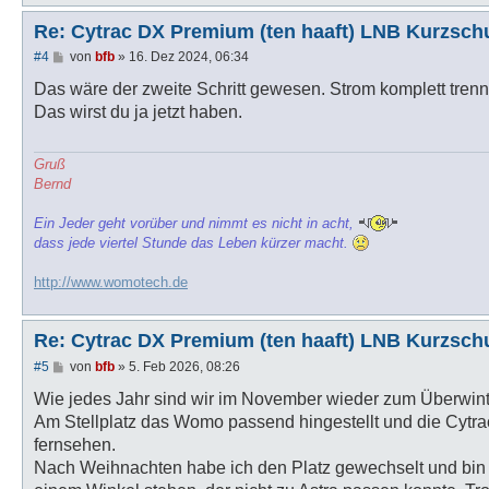
Re: Cytrac DX Premium (ten haaft) LNB Kurzsch
B
#4
von
bfb
»
16. Dez 2024, 06:34
e
i
Das wäre der zweite Schritt gewesen. Strom komplett trenn
t
Das wirst du ja jetzt haben.
r
a
g
Gruß
Bernd
Ein Jeder geht vorüber und nimmt es nicht in acht,
dass jede viertel Stunde das Leben kürzer macht.
http://www.womotech.de
Re: Cytrac DX Premium (ten haaft) LNB Kurzsch
B
#5
von
bfb
»
5. Feb 2026, 08:26
e
i
Wie jedes Jahr sind wir im November wieder zum Überwinte
t
Am Stellplatz das Womo passend hingestellt und die Cytr
r
a
fernsehen.
g
Nach Weihnachten habe ich den Platz gewechselt und bin 6 