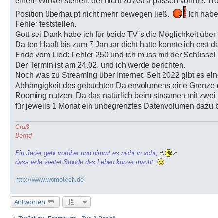
einem Winkel stehen, der nicht zu Astra passen konnte. Trot
Position überhaupt nicht mehr bewegen ließ.
Ich habe
Fehler feststellen.
Gott sei Dank habe ich für beide TV`s die Möglichkeit über
Da ten Haaft bis zum 7 Januar dicht hatte konnte ich erst
Ende vom Lied: Fehler 250 und ich muss mit der Schüssel 
Der Termin ist am 24.02. und ich werde berichten.
Noch was zu Streaming über Internet. Seit 2022 gibt es e
Abhängigkeit des gebuchten Datenvolumens eine Grenze d
Rooming nutzen. Da das natürlich beim streamen mit zwei T
für jeweils 1 Monat ein unbegrenztes Datenvolumen dazu 
Gruß
Bernd
Ein Jeder geht vorüber und nimmt es nicht in acht,
dass jede viertel Stunde das Leben kürzer macht.
http://www.womotech.de
Antworten