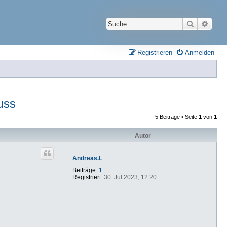
Suche
Erwei
Registrieren
Anmelden
uss
5 Beiträge • Seite
1
von
1
Autor
Andreas.L
Beiträge:
1
Registriert:
30. Jul 2023, 12:20