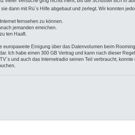
z vieler Versuche ging nichts mehr, bis die Schüssel sich in auf
 sie dann mit Rü`s Hilfe abgebaut und zerlegt. Wir konnten jed
 Internet fernsehen zu können.
 danach jemanden erreichen.
zu ten Haaft.
ine europaweite Einigung über das Datenvolumen beim Rooming.D
ar. Ich habe einen 300 GB Vertrag und kann nach dieser Rege
V´s und auch das Internetradio seinen Teil verbraucht, konnte 
buchen.