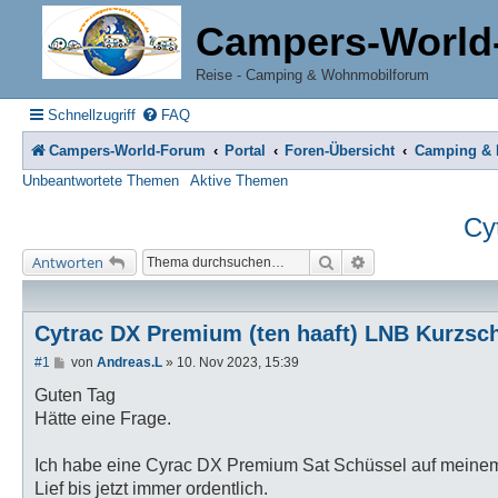
Campers-World
Reise - Camping & Wohnmobilforum
Schnellzugriff
FAQ
Campers-World-Forum
Portal
Foren-Übersicht
Camping & R
Unbeantwortete Themen
Aktive Themen
Cy
Suche
Erweiterte Suche
Antworten
Cytrac DX Premium (ten haaft) LNB Kurzsc
B
#1
von
Andreas.L
»
10. Nov 2023, 15:39
e
i
Guten Tag
t
Hätte eine Frage.
r
a
g
Ich habe eine Cyrac DX Premium Sat Schüssel auf meinem 
Lief bis jetzt immer ordentlich.