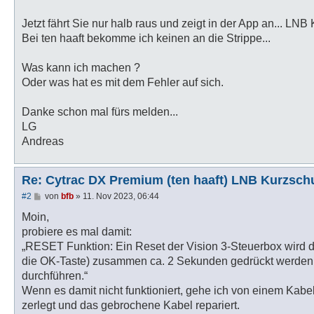
Jetzt fährt Sie nur halb raus und zeigt in der App an... LNB 
Bei ten haaft bekomme ich keinen an die Strippe...
Was kann ich machen ?
Oder was hat es mit dem Fehler auf sich.
Danke schon mal fürs melden...
LG
Andreas
Re: Cytrac DX Premium (ten haaft) LNB Kurzsch
B
#2
von
bfb
»
11. Nov 2023, 06:44
e
i
Moin,
t
probiere es mal damit:
r
a
„RESET Funktion: Ein Reset der Vision 3-Steuerbox wird du
g
die OK-Taste) zusammen ca. 2 Sekunden gedrückt werden. B
durchführen.“
Wenn es damit nicht funktioniert, gehe ich von einem Kabe
zerlegt und das gebrochene Kabel repariert.