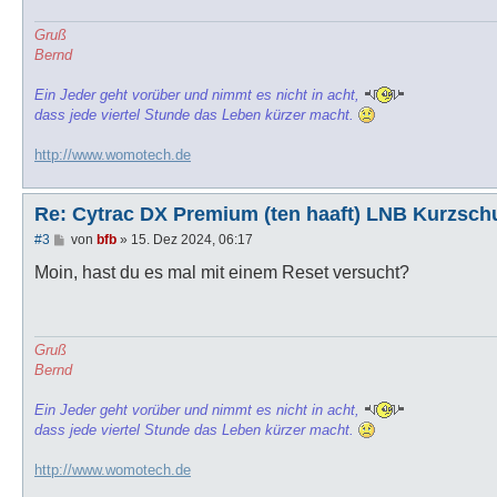
Gruß
Bernd
Ein Jeder geht vorüber und nimmt es nicht in acht,
dass jede viertel Stunde das Leben kürzer macht.
http://www.womotech.de
Re: Cytrac DX Premium (ten haaft) LNB Kurzsch
B
#3
von
bfb
»
15. Dez 2024, 06:17
e
i
Moin, hast du es mal mit einem Reset versucht?
t
r
a
g
Gruß
Bernd
Ein Jeder geht vorüber und nimmt es nicht in acht,
dass jede viertel Stunde das Leben kürzer macht.
http://www.womotech.de