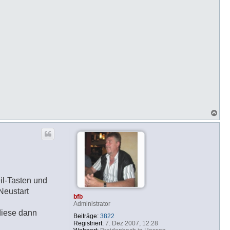
N
a
c
h
o
b
e
n
il-Tasten und
Neustart
bfb
Administrator
diese dann
Beiträge:
3822
Registriert:
7. Dez 2007, 12:28