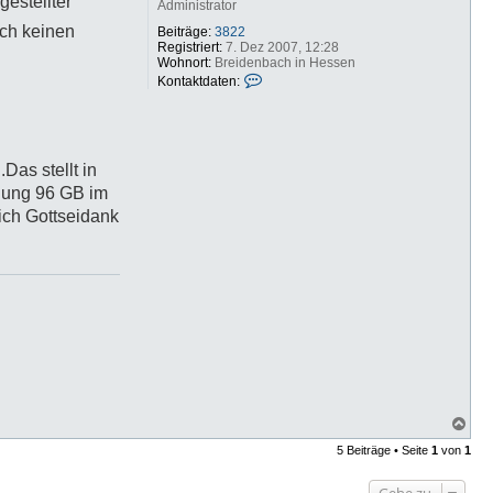
gestellter
Administrator
f
b
och keinen
Beiträge:
3822
Registriert:
7. Dez 2007, 12:28
Wohnort:
Breidenbach in Hessen
K
Kontaktdaten:
o
n
t
a
k
as stellt in
t
d
lung 96 GB im
a
ich Gottseidank
t
e
n
v
o
n
b
f
b
N
a
5 Beiträge • Seite
1
von
1
c
h
o