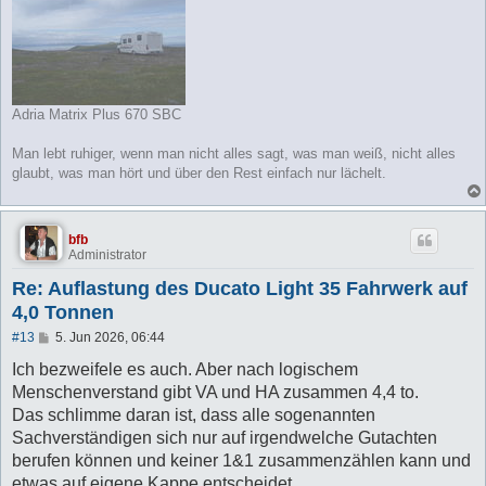
Adria Matrix Plus 670 SBC
Man lebt ruhiger, wenn man nicht alles sagt, was man weiß, nicht alles
glaubt, was man hört und über den Rest einfach nur lächelt.
bfb
Administrator
Re: Auflastung des Ducato Light 35 Fahrwerk auf
4,0 Tonnen
B
#13
5. Jun 2026, 06:44
e
i
Ich bezweifele es auch. Aber nach logischem
t
Menschenverstand gibt VA und HA zusammen 4,4 to.
r
a
Das schlimme daran ist, dass alle sogenannten
g
Sachverständigen sich nur auf irgendwelche Gutachten
berufen können und keiner 1&1 zusammenzählen kann und
etwas auf eigene Kappe entscheidet.