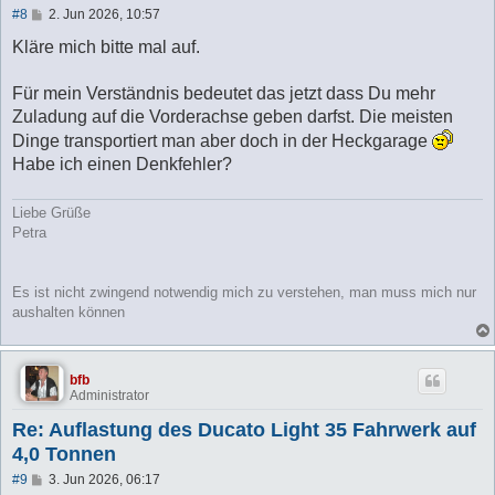
B
#8
2. Jun 2026, 10:57
e
i
Kläre mich bitte mal auf.
t
r
a
Für mein Verständnis bedeutet das jetzt dass Du mehr
g
Zuladung auf die Vorderachse geben darfst. Die meisten
Dinge transportiert man aber doch in der Heckgarage
Habe ich einen Denkfehler?
Liebe Grüße
Petra
Es ist nicht zwingend notwendig mich zu verstehen, man muss mich nur
aushalten können
bfb
Administrator
Re: Auflastung des Ducato Light 35 Fahrwerk auf
4,0 Tonnen
B
#9
3. Jun 2026, 06:17
e