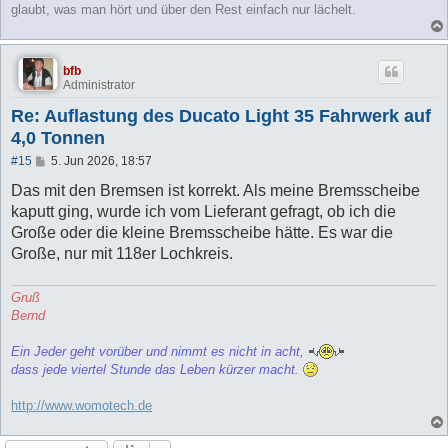
glaubt, was man hört und über den Rest einfach nur lächelt.
bfb
Administrator
Re: Auflastung des Ducato Light 35 Fahrwerk auf
4,0 Tonnen
B
#15
5. Jun 2026, 18:57
e
i
Das mit den Bremsen ist korrekt. Als meine Bremsscheibe
t
kaputt ging, wurde ich vom Lieferant gefragt, ob ich die
r
a
Große oder die kleine Bremsscheibe hätte. Es war die
g
Große, nur mit 118er Lochkreis.
Gruß
Bernd
Ein Jeder geht vorüber und nimmt es nicht in acht,
dass jede viertel Stunde das Leben kürzer macht.
http://www.womotech.de