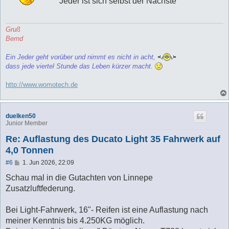
Jeder ist sich selbst der Nächste
r
a
g
Gruß
Bernd
Ein Jeder geht vorüber und nimmt es nicht in acht,
dass jede viertel Stunde das Leben kürzer macht.
http://www.womotech.de
duelken50
Junior Member
Re: Auflastung des Ducato Light 35 Fahrwerk auf
4,0 Tonnen
B
#6
1. Jun 2026, 22:09
e
i
Schau mal in die Gutachten von Linnepe
t
Zusatzluftfederung.
r
a
g
Bei Light-Fahrwerk, 16"- Reifen ist eine Auflastung nach
meiner Kenntnis bis 4.250KG möglich.