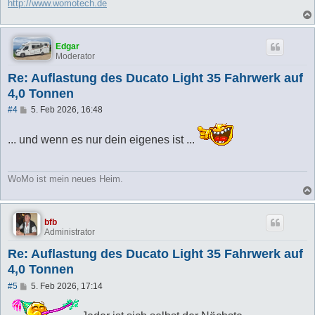
http://www.womotech.de
Edgar
Moderator
Re: Auflastung des Ducato Light 35 Fahrwerk auf
4,0 Tonnen
B
#4
5. Feb 2026, 16:48
e
i
t
... und wenn es nur dein eigenes ist ...
r
a
g
WoMo ist mein neues Heim.
bfb
Administrator
Re: Auflastung des Ducato Light 35 Fahrwerk auf
4,0 Tonnen
B
#5
5. Feb 2026, 17:14
e
i
t