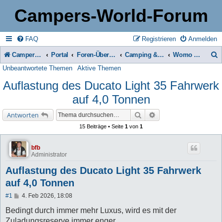
Campers-World-Forum
FAQ
Registrieren
Anmelden
Campers-World-Forum
Portal
Foren-Übersicht
Camping & Reise -> Fahrzeuge & Zubehör in der Praxis
Womo und Wowa Technik / Aufbau
Unbeantwortete Themen
Aktive Themen
u
Auflastung des Ducato Light 35 Fahrwerk
c
auf 4,0 Tonnen
h
e
Suche
Erweiterte Suche
Antworten
15 Beiträge • Seite
1
von
1
bfb
Administrator
Auflastung des Ducato Light 35 Fahrwerk
auf 4,0 Tonnen
B
#1
4. Feb 2026, 18:08
e
i
Bedingt durch immer mehr Luxus, wird es mit der
t
Zuladungsreserve immer enger.