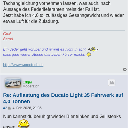
Tachangleichung vornehmen lassen, was auch, nach
Aussage des Federlieferanten meist der Fall ist.
Jetzt habe ich 4,0 to. zulässiges Gesamtgewicht und wieder
etwas Luft für die Zuladung.
Gruß
Bernd
Ein Jeder geht vorüber und nimmt es nicht in acht,
dass jede viertel Stunde das Leben kürzer macht.
http://www.womotech.de
Edgar
Moderator
Re: Auflastung des Ducato Light 35 Fahrwerk auf
4,0 Tonnen
B
#2
4. Feb 2026, 21:36
e
i
Nun kannst du beruhigt wieder Bier trinken und Grillsteaks
t
r
essen.
a