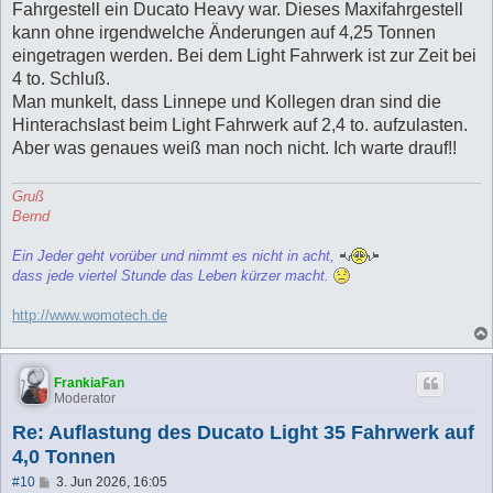
Fahrgestell ein Ducato Heavy war. Dieses Maxifahrgestell
kann ohne irgendwelche Änderungen auf 4,25 Tonnen
eingetragen werden. Bei dem Light Fahrwerk ist zur Zeit bei
4 to. Schluß.
Man munkelt, dass Linnepe und Kollegen dran sind die
Hinterachslast beim Light Fahrwerk auf 2,4 to. aufzulasten.
Aber was genaues weiß man noch nicht. Ich warte drauf!!
Gruß
Bernd
Ein Jeder geht vorüber und nimmt es nicht in acht,
dass jede viertel Stunde das Leben kürzer macht.
http://www.womotech.de
FrankiaFan
Moderator
Re: Auflastung des Ducato Light 35 Fahrwerk auf
4,0 Tonnen
B
#10
3. Jun 2026, 16:05