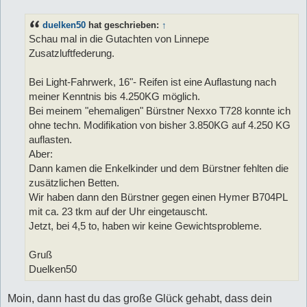
i
t
duelken50
hat geschrieben:
↑
r
a
Schau mal in die Gutachten von Linnepe
g
Zusatzluftfederung.
Bei Light-Fahrwerk, 16"- Reifen ist eine Auflastung nach
meiner Kenntnis bis 4.250KG möglich.
Bei meinem "ehemaligen" Bürstner Nexxo T728 konnte ich
ohne techn. Modifikation von bisher 3.850KG auf 4.250 KG
auflasten.
Aber:
Dann kamen die Enkelkinder und dem Bürstner fehlten die
zusätzlichen Betten.
Wir haben dann den Bürstner gegen einen Hymer B704PL
mit ca. 23 tkm auf der Uhr eingetauscht.
Jetzt, bei 4,5 to, haben wir keine Gewichtsprobleme.
Gruß
Duelken50
Moin, dann hast du das große Glück gehabt, dass dein