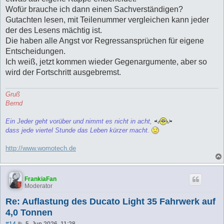
Wofür brauche ich dann einen Sachverständigen?
Gutachten lesen, mit Teilenummer vergleichen kann jeder
der des Lesens mächtig ist.
Die haben alle Angst vor Regressansprüchen für eigene
Entscheidungen.
Ich weiß, jetzt kommen wieder Gegenargumente, aber so
wird der Fortschritt ausgebremst.
Gruß
Bernd
Ein Jeder geht vorüber und nimmt es nicht in acht,
dass jede viertel Stunde das Leben kürzer macht.
http://www.womotech.de
FrankiaFan
Moderator
Re: Auflastung des Ducato Light 35 Fahrwerk auf
4,0 Tonnen
B
#14
5. Jun 2026, 11:28