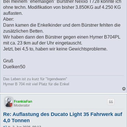
Bei meinem "ehemaligen" Bürstner Nexxo T728 konnte ich
ohne techn. Modifikation von bisher 3.850KG auf 4.250 KG
auflasten.
Aber:
Dann kamen die Enkelkinder und dem Bürstner fehlten die
zusätzlichen Betten.
Wir haben dann den Bürstner gegen einen Hymer B704PL
mit ca. 23 tkm auf der Uhr eingetauscht.
Jetzt, bei 4,5 to, haben wir keine Gewichtsprobleme.
Gruß
Duelken50
Das Leben ist zu kurz für "Irgendwann"
Hymer B 704 mit viel Platz für die Enkel
FrankiaFan
Moderator
Re: Auflastung des Ducato Light 35 Fahrwerk auf
4,0 Tonnen
B