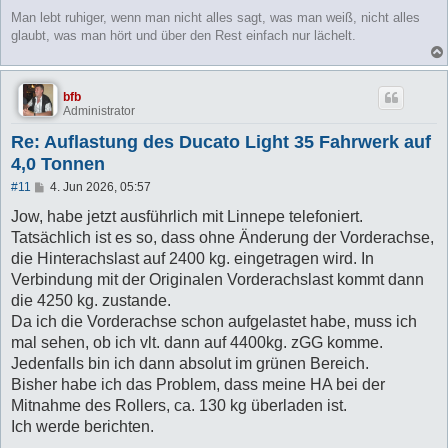
Man lebt ruhiger, wenn man nicht alles sagt, was man weiß, nicht alles
glaubt, was man hört und über den Rest einfach nur lächelt.
bfb
Administrator
Re: Auflastung des Ducato Light 35 Fahrwerk auf
4,0 Tonnen
B
#11
4. Jun 2026, 05:57
e
i
Jow, habe jetzt ausführlich mit Linnepe telefoniert.
t
Tatsächlich ist es so, dass ohne Änderung der Vorderachse,
r
a
die Hinterachslast auf 2400 kg. eingetragen wird. In
g
Verbindung mit der Originalen Vorderachslast kommt dann
die 4250 kg. zustande.
Da ich die Vorderachse schon aufgelastet habe, muss ich
mal sehen, ob ich vlt. dann auf 4400kg. zGG komme.
Jedenfalls bin ich dann absolut im grünen Bereich.
Bisher habe ich das Problem, dass meine HA bei der
Mitnahme des Rollers, ca. 130 kg überladen ist.
Ich werde berichten.