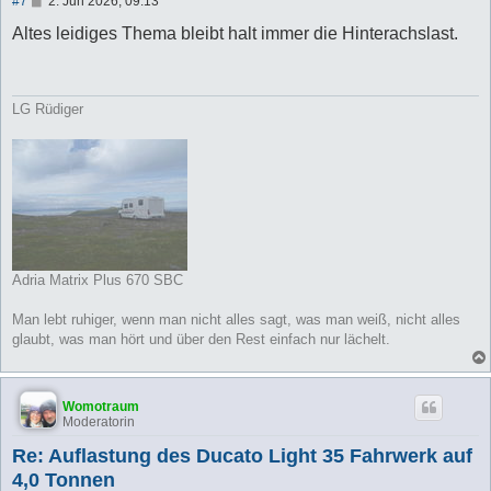
#7
2. Jun 2026, 09:13
e
i
Altes leidiges Thema bleibt halt immer die Hinterachslast.
t
r
a
g
LG Rüdiger
Adria Matrix Plus 670 SBC
Man lebt ruhiger, wenn man nicht alles sagt, was man weiß, nicht alles
glaubt, was man hört und über den Rest einfach nur lächelt.
Womotraum
Moderatorin
Re: Auflastung des Ducato Light 35 Fahrwerk auf
4,0 Tonnen