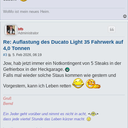
g
WoMo ist mein neues Heim.
bfb
Administrator
Re: Auflastung des Ducato Light 35 Fahrwerk auf
4,0 Tonnen
B
#3
5. Feb 2026, 06:19
e
i
Jow, hab jetzt immer ein Notkontingent von 5 Steaks in der
t
Gefrierbox in der Heckgarage.
r
a
Falls mal wieder solche Staus kommen wie gestern und
g
Vorgestern, kann ich Leben retten
Gruß
Bernd
Ein Jeder geht vorüber und nimmt es nicht in acht,
dass jede viertel Stunde das Leben kürzer macht.