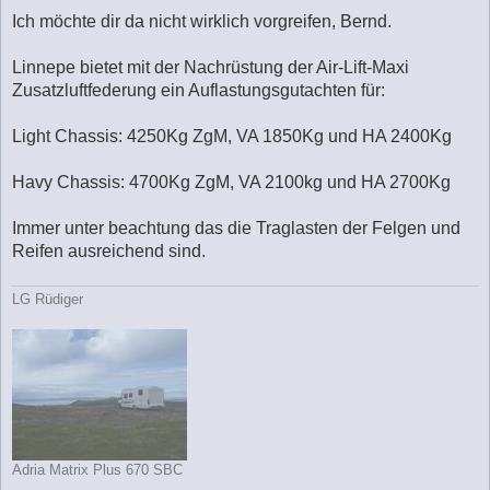
e
i
Ich möchte dir da nicht wirklich vorgreifen, Bernd.
t
r
a
Linnepe bietet mit der Nachrüstung der Air-Lift-Maxi
g
Zusatzluftfederung ein Auflastungsgutachten für:
Light Chassis: 4250Kg ZgM, VA 1850Kg und HA 2400Kg
Havy Chassis: 4700Kg ZgM, VA 2100kg und HA 2700Kg
Immer unter beachtung das die Traglasten der Felgen und
Reifen ausreichend sind.
LG Rüdiger
Adria Matrix Plus 670 SBC