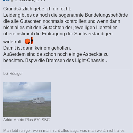
e
i
Grundsätzlich gebe ich dir recht.
t
Leider gibt es da noch die sogenannte Bündelungsbehörde
r
a
die alle Gutachten nochmals kontrolliert und wenn dann
g
nicht alles mit den Gutachten der jeweiligen Hersteller
übereinstimmt die Eintragung der Sachverständigen
widerruft.
Damit ist dann keinem geholfen.
Außerdem sind da schon noch einige Aspeckte zu
beachten. Bspw die Bremsen des Light-Chassis…
LG Rüdiger
Adria Matrix Plus 670 SBC
Man lebt ruhiger, wenn man nicht alles sagt, was man weiß, nicht alles