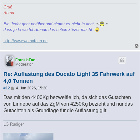
Gruß
Bernd
Ein Jeder geht vorüber und nimmt es nicht in acht,
dass jede viertel Stunde das Leben kürzer macht.
http://www.womotech.de
FrankiaFan
Moderator
Re: Auflastung des Ducato Light 35 Fahrwerk auf
4,0 Tonnen
B
#12
4. Jun 2026, 15:20
e
i
Das mit den 4400Kg bezweifle ich, da sich das Gutachten
t
von Linnepe auf das ZgM von 4250Kg bezieht und nur das
r
a
Gutachten als Grundlage für die Auflastung gilt.
g
LG Rüdiger