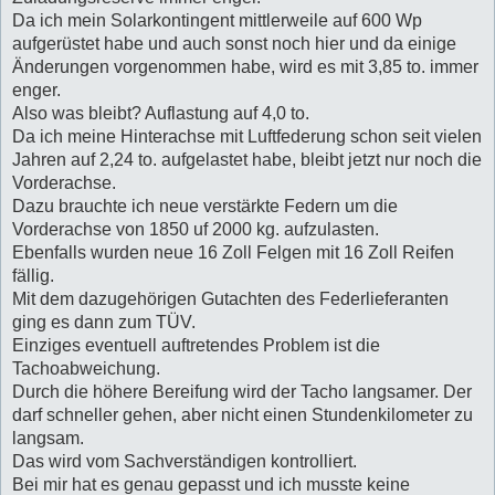
r
a
Da ich mein Solarkontingent mittlerweile auf 600 Wp
g
aufgerüstet habe und auch sonst noch hier und da einige
Änderungen vorgenommen habe, wird es mit 3,85 to. immer
enger.
Also was bleibt? Auflastung auf 4,0 to.
Da ich meine Hinterachse mit Luftfederung schon seit vielen
Jahren auf 2,24 to. aufgelastet habe, bleibt jetzt nur noch die
Vorderachse.
Dazu brauchte ich neue verstärkte Federn um die
Vorderachse von 1850 uf 2000 kg. aufzulasten.
Ebenfalls wurden neue 16 Zoll Felgen mit 16 Zoll Reifen
fällig.
Mit dem dazugehörigen Gutachten des Federlieferanten
ging es dann zum TÜV.
Einziges eventuell auftretendes Problem ist die
Tachoabweichung.
Durch die höhere Bereifung wird der Tacho langsamer. Der
darf schneller gehen, aber nicht einen Stundenkilometer zu
langsam.
Das wird vom Sachverständigen kontrolliert.
Bei mir hat es genau gepasst und ich musste keine