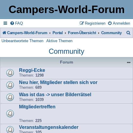
Campers-World-Forum
FAQ
Registrieren
Anmelden
Campers-World-Forum
Portal
Foren-Übersicht
Community
Unbeantwortete Themen
Aktive Themen
u
Community
c
h
Forum
e
Reggi-Ecke
Themen:
1298
Neu hier, Mitglieder stellen sich vor
Themen:
689
Was ist das -> unser Bilderrätsel
Themen:
1039
Mitgliedertreffen
Themen:
225
Veranstaltungenskalender
Themen:
105