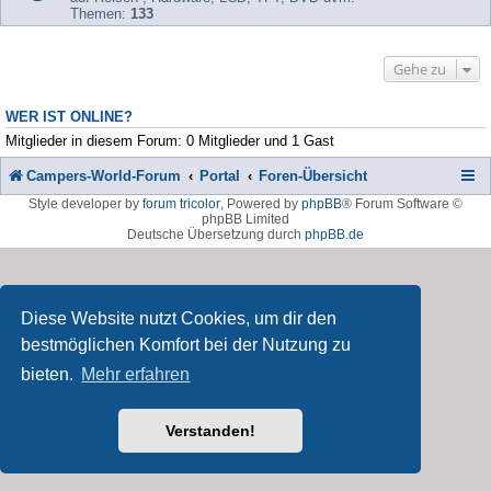
Themen:
133
Gehe zu
WER IST ONLINE?
Mitglieder in diesem Forum: 0 Mitglieder und 1 Gast
Campers-World-Forum
Portal
Foren-Übersicht
Style developer by
forum tricolor
,
Powered by
phpBB
® Forum Software ©
phpBB Limited
Deutsche Übersetzung durch
phpBB.de
Diese Website nutzt Cookies, um dir den
bestmöglichen Komfort bei der Nutzung zu
bieten.
Mehr erfahren
Verstanden!