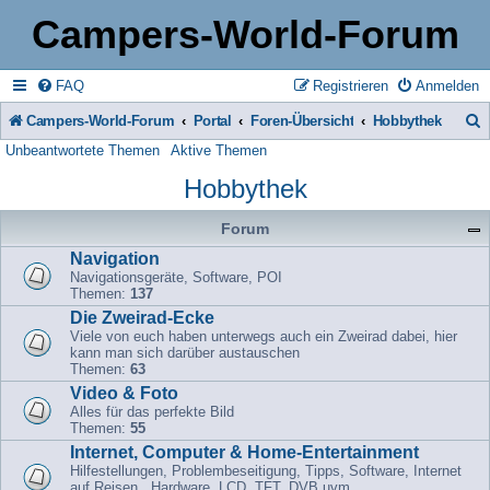
Campers-World-Forum
FAQ
Registrieren
Anmelden
Campers-World-Forum
Portal
Foren-Übersicht
Hobbythek
Unbeantwortete Themen
Aktive Themen
u
Hobbythek
c
h
Forum
e
Navigation
Navigationsgeräte, Software, POI
Themen:
137
Die Zweirad-Ecke
Viele von euch haben unterwegs auch ein Zweirad dabei, hier
kann man sich darüber austauschen
Themen:
63
Video & Foto
Alles für das perfekte Bild
Themen:
55
Internet, Computer & Home-Entertainment
Hilfestellungen, Problembeseitigung, Tipps, Software, Internet
auf Reisen , Hardware, LCD, TFT, DVB uvm.