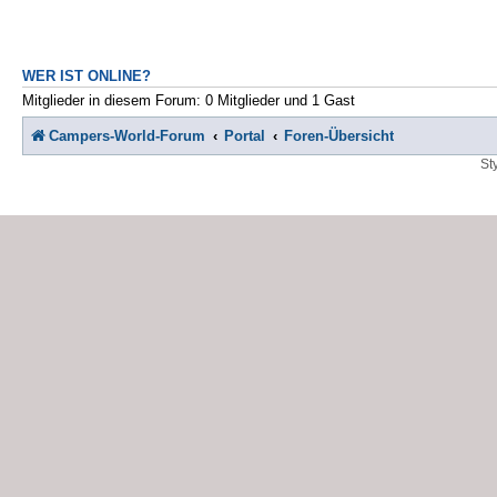
WER IST ONLINE?
Mitglieder in diesem Forum: 0 Mitglieder und 1 Gast
Campers-World-Forum
Portal
Foren-Übersicht
St