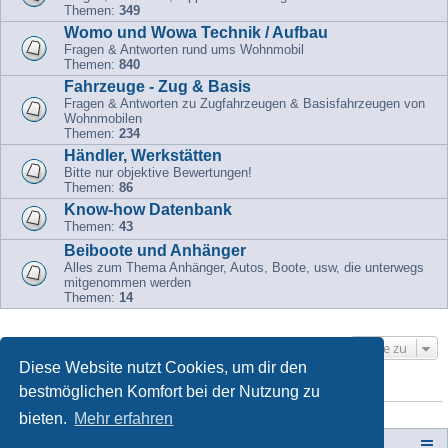
Themen:
349
Womo und Wowa Technik / Aufbau
Fragen & Antworten rund ums Wohnmobil
Themen:
840
Fahrzeuge - Zug & Basis
Fragen & Antworten zu Zugfahrzeugen & Basisfahrzeugen von
Wohnmobilen
Themen:
234
Händler, Werkstätten
Bitte nur objektive Bewertungen!
Themen:
86
Know-how Datenbank
Themen:
43
Beiboote und Anhänger
Alles zum Thema Anhänger, Autos, Boote, usw, die unterwegs
mitgenommen werden
Themen:
14
Gehe zu
Diese Website nutzt Cookies, um dir den
bestmöglichen Komfort bei der Nutzung zu
WER IST ONLINE?
Mitglieder in diesem Forum: 0 Mitglieder und 1 Gast
bieten.
Mehr erfahren
Campers-World-Forum
Portal
Foren-Übersicht