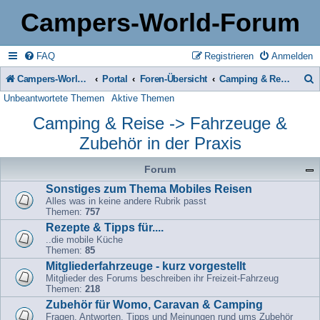
Campers-World-Forum
FAQ
Registrieren
Anmelden
Campers-World-Forum
Portal
Foren-Übersicht
Camping & Reise -> Fahrzeuge & Zubehör in der Praxis
Unbeantwortete Themen
Aktive Themen
u
Camping & Reise -> Fahrzeuge &
c
Zubehör in der Praxis
h
e
Forum
Sonstiges zum Thema Mobiles Reisen
Alles was in keine andere Rubrik passt
Themen:
757
Rezepte & Tipps für....
..die mobile Küche
Themen:
85
Mitgliederfahrzeuge - kurz vorgestellt
Mitglieder des Forums beschreiben ihr Freizeit-Fahrzeug
Themen:
218
Zubehör für Womo, Caravan & Camping
Fragen, Antworten, Tipps und Meinungen rund ums Zubehör