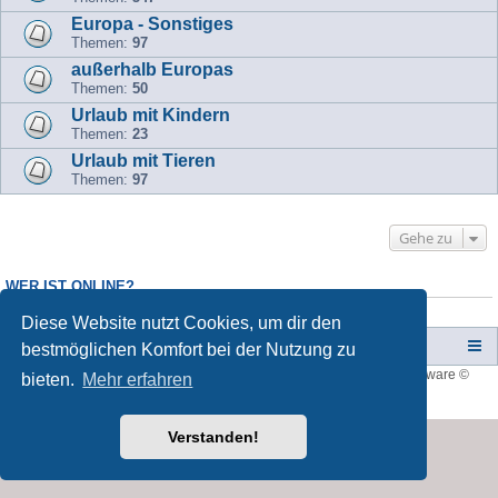
Europa - Sonstiges
Themen:
97
außerhalb Europas
Themen:
50
Urlaub mit Kindern
Themen:
23
Urlaub mit Tieren
Themen:
97
Gehe zu
WER IST ONLINE?
Mitglieder in diesem Forum: 0 Mitglieder und 1 Gast
Diese Website nutzt Cookies, um dir den
Campers-World-Forum
Portal
Foren-Übersicht
bestmöglichen Komfort bei der Nutzung zu
Style developer by
forum tricolor
,
Powered by
phpBB
® Forum Software ©
bieten.
Mehr erfahren
phpBB Limited
Deutsche Übersetzung durch
phpBB.de
Verstanden!