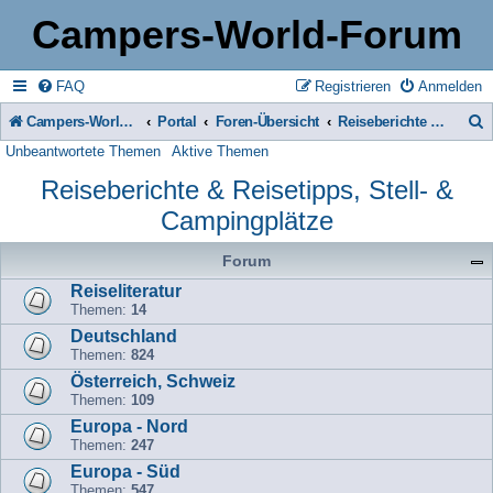
Campers-World-Forum
FAQ
Registrieren
Anmelden
Campers-World-Forum
Portal
Foren-Übersicht
Reiseberichte & Reisetipps, Stell- & Campingplätze
Unbeantwortete Themen
Aktive Themen
u
Reiseberichte & Reisetipps, Stell- &
c
Campingplätze
h
e
Forum
Reiseliteratur
Themen:
14
Deutschland
Themen:
824
Österreich, Schweiz
Themen:
109
Europa - Nord
Themen:
247
Europa - Süd
Themen:
547