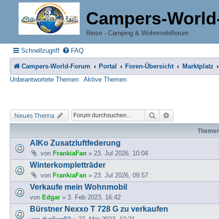
Campers-World
Reise - Camping & Wohnmobilforum
Schnellzugriff
FAQ
Campers-World-Forum
Portal
Foren-Übersicht
Marktplatz
Unbeantwortete Themen
Aktive Themen
Suche
Erweiterte Suche
Neues Thema
Theme
AlKo Zusatzluftfederung
von
FrankiaFan
» 23. Jul 2026, 10:04
Winterkompletträder
von
FrankiaFan
» 23. Jul 2026, 09:57
Verkaufe mein Wohnmobil
von
Edgar
» 3. Feb 2023, 16:42
Bürstner Nexxo T 728 G zu verkaufen