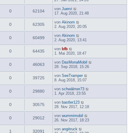
von
Juervi
0
62104
17. Aug 2020, 21:48
von
Akinom
0
62305
2. Aug 2020, 20:05
von
Akinom
0
60499
2. Aug 2020, 13:41
von
bfb
0
64435
1. Mai 2020, 18:47
von
DasMonaMobil
0
46063
28. Sep 2018, 15:26
von
SeeTramper
0
39725
8. Aug 2018, 15:07
von
schwälmer73
0
29880
1. Apr 2018, 23:55
von
bastler123
0
30575
28. Nov 2017, 12:18
von
wummimobil
0
29012
26. Nov 2017, 18:23
von
angitruck
1
32091