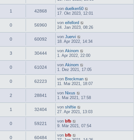
von
duelken50
1
42868
17. Okt 2023, 12:01
von
eifellord
0
56960
24. Jan 2023, 08:26
von
Juervi
0
60092
18. Apr 2022, 14:34
von
Akinom
3
30444
1. Apr 2022, 22:00
von
Akinom
0
61024
1. Dez 2021, 17:05
von
Breckman
0
62223
11. Mai 2021, 18:07
von
Nixus
2
28841
1. Mai 2021, 17:58
von
shiftie
1
32404
27. Apr 2021, 13:03
von
bfb
0
59221
9. Mär 2021, 07:54
von
bfb
0
60484
27. Jan 2021, 14:26