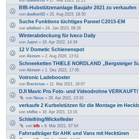
von
duelken50
» 27. Mär 2023, 12:21
BfB-Hubstützenanlage Baujahr 2021 zu verkaufen
von
duelken50
» 25. Aug 2023, 18:30
Suche Funktions tüchtiges Paneel C2015-EM
von
eifellord
» 24. Jan 2023, 08:26
Winterabdeckung für Iveco Daily
von
Juervi
» 18. Apr 2022, 14:34
12 V Dometic Schienenspot
von
Akinom
» 2. Aug 2020, 13:51
Schneeketten THIELE NORDLAND „Bergsteiger S
von
Akinom
» 1. Dez 2021, 17:05
Votronic Ladebooster
von
Breckman
» 11. Mai 2021, 18:07
DJI Mavic Pro Foto- und Videodrohne VERKAUFT!
von
Nixus
» 28. Apr 2021, 13:15
verkaufe 2 Kurbelstützen für die Montage im Hec
von
shiftie
» 18. Apr 2021, 13:15
Schleifring/Wickelfeder
von
bfb
» 9. Mär 2021, 07:54
Fahrradträger für AHK und Vans mit Hecktüren