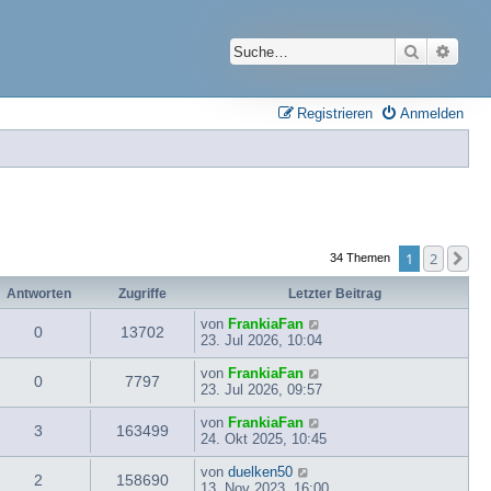
Suche
Erwei
Registrieren
Anmelden
1
2
Nä
34 Themen
Antworten
Zugriffe
Letzter Beitrag
von
FrankiaFan
0
13702
23. Jul 2026, 10:04
von
FrankiaFan
0
7797
23. Jul 2026, 09:57
von
FrankiaFan
3
163499
24. Okt 2025, 10:45
von
duelken50
2
158690
13. Nov 2023, 16:00