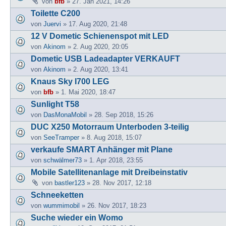
von
bfb
» 27. Jan 2021, 14:26
Toilette C200
von
Juervi
» 17. Aug 2020, 21:48
12 V Dometic Schienenspot mit LED
von
Akinom
» 2. Aug 2020, 20:05
Dometic USB Ladeadapter VERKAUFT
von
Akinom
» 2. Aug 2020, 13:41
Knaus Sky I700 LEG
von
bfb
» 1. Mai 2020, 18:47
Sunlight T58
von
DasMonaMobil
» 28. Sep 2018, 15:26
DUC X250 Motorraum Unterboden 3-teilig
von
SeeTramper
» 8. Aug 2018, 15:07
verkaufe SMART Anhänger mit Plane
von
schwälmer73
» 1. Apr 2018, 23:55
Mobile Satellitenanlage mit Dreibeinstativ
von
bastler123
» 28. Nov 2017, 12:18
Schneeketten
von
wummimobil
» 26. Nov 2017, 18:23
Suche wieder ein Womo