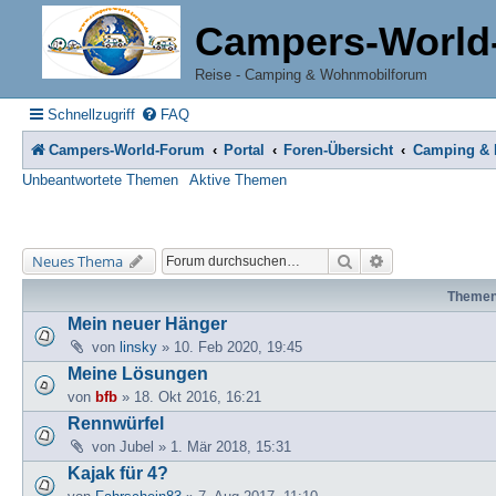
Campers-World
Reise - Camping & Wohnmobilforum
Schnellzugriff
FAQ
Campers-World-Forum
Portal
Foren-Übersicht
Camping & R
Unbeantwortete Themen
Aktive Themen
Suche
Erweiterte Suche
Neues Thema
Theme
Mein neuer Hänger
von
linsky
» 10. Feb 2020, 19:45
Meine Lösungen
von
bfb
» 18. Okt 2016, 16:21
Rennwürfel
von
Jubel
» 1. Mär 2018, 15:31
Kajak für 4?