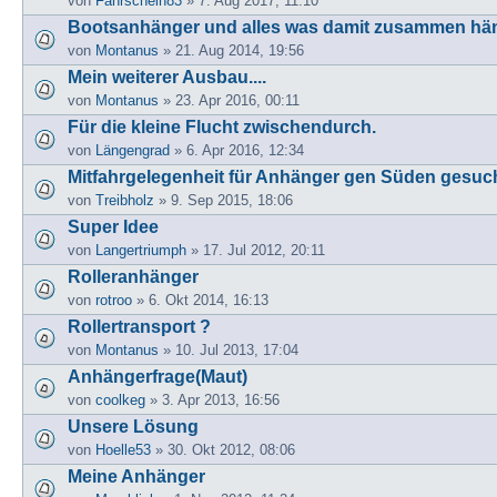
von
Fahrschein83
» 7. Aug 2017, 11:10
Bootsanhänger und alles was damit zusammen hä
von
Montanus
» 21. Aug 2014, 19:56
Mein weiterer Ausbau....
von
Montanus
» 23. Apr 2016, 00:11
Für die kleine Flucht zwischendurch.
von
Längengrad
» 6. Apr 2016, 12:34
Mitfahrgelegenheit für Anhänger gen Süden gesuch
von
Treibholz
» 9. Sep 2015, 18:06
Super Idee
von
Langertriumph
» 17. Jul 2012, 20:11
Rolleranhänger
von
rotroo
» 6. Okt 2014, 16:13
Rollertransport ?
von
Montanus
» 10. Jul 2013, 17:04
Anhängerfrage(Maut)
von
coolkeg
» 3. Apr 2013, 16:56
Unsere Lösung
von
Hoelle53
» 30. Okt 2012, 08:06
Meine Anhänger