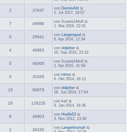
von
DennisAbt
2
37697
2. Jul 2017, 18:57
von
Scania144v8
7
49986
1. Mai 2016, 22:41
von
Längengrad
0
29941
6. Apr 2016, 12:34
von
oldpitter
4
46863
10. Sep 2015, 23:22
von
Scania144v8
5
45000
1. Apr 2015, 21:58
von
rotroo
0
31049
6. Okt 2014, 16:13
von
oldpitter
19
95879
18. Jun 2014, 17:54
von
karl
29
126225
9. Jan 2014, 18:36
von
Hoelle53
8
49903
3. Nov 2012, 13:30
von
Langertriumph
1
34165
3. Nov 2012, 10:26