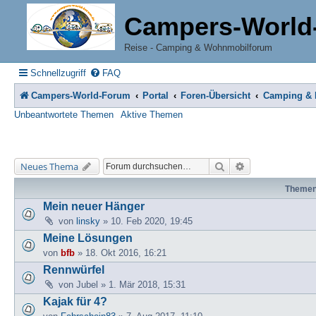
Campers-World
Reise - Camping & Wohnmobilforum
Schnellzugriff
FAQ
Campers-World-Forum
Portal
Foren-Übersicht
Camping & R
Unbeantwortete Themen
Aktive Themen
Suche
Erweiterte Suche
Neues Thema
Theme
Mein neuer Hänger
von
linsky
» 10. Feb 2020, 19:45
Meine Lösungen
von
bfb
» 18. Okt 2016, 16:21
Rennwürfel
von
Jubel
» 1. Mär 2018, 15:31
Kajak für 4?