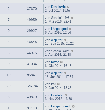
von
DennisAbt
2
37670
2. Jul 2017, 18:57
von
Scania144v8
7
49959
1. Mai 2016, 22:41
von
Längengrad
0
29927
6. Apr 2016, 12:34
von
oldpitter
4
46848
10. Sep 2015, 23:22
von
Scania144v8
5
44975
1. Apr 2015, 21:58
von
rotroo
0
31034
6. Okt 2014, 16:13
von
oldpitter
19
95841
18. Jun 2014, 17:54
von
karl
29
126184
9. Jan 2014, 18:36
von
Hoelle53
8
49879
3. Nov 2012, 13:30
von
Langertriumph
1
34143
3. Nov 2012, 10:26