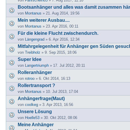
von
Fahrschein83
» 7. Aug 2017, 11:10
Bootsanhänger und alles was damit zusammen hä
von
Montanus
» 21. Aug 2014, 19:56
Mein weiterer Ausbau....
von
Montanus
» 23. Apr 2016, 00:11
Für die kleine Flucht zwischendurch.
von
Längengrad
» 6. Apr 2016, 12:34
Mitfahrgelegenheit für Anhänger gen Süden gesuch
von
Treibholz
» 9. Sep 2015, 18:06
Super Idee
von
Langertriumph
» 17. Jul 2012, 20:11
Rolleranhänger
von
rotroo
» 6. Okt 2014, 16:13
Rollertransport ?
von
Montanus
» 10. Jul 2013, 17:04
Anhängerfrage(Maut)
von
coolkeg
» 3. Apr 2013, 16:56
Unsere Lösung
von
Hoelle53
» 30. Okt 2012, 08:06
Meine Anhänger