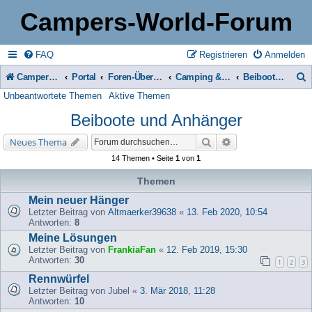
Campers-World-Forum
FAQ
Registrieren
Anmelden
Campers-World-Forum
Portal
Foren-Übersicht
Camping & Reise -> Fahrzeuge & Zubehör in der Praxis
Beiboote und Anhänger
Unbeantwortete Themen
Aktive Themen
u
Beiboote und Anhänger
c
h
Suche
Erweiterte Suche
Neues Thema
e
14 Themen • Seite
1
von
1
Themen
Mein neuer Hänger
Letzter Beitrag von
Altmaerker39638
«
13. Feb 2020, 10:54
Antworten:
8
Meine Lösungen
Letzter Beitrag von
FrankiaFan
«
12. Feb 2019, 15:30
Antworten:
30
1
2
3
Rennwürfel
Letzter Beitrag von
Jubel
«
3. Mär 2018, 11:28
Antworten:
10