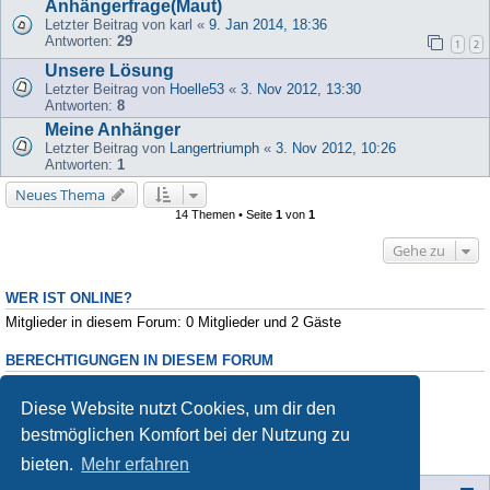
Anhängerfrage(Maut)
Letzter Beitrag von
karl
«
9. Jan 2014, 18:36
Antworten:
29
1
2
Unsere Lösung
Letzter Beitrag von
Hoelle53
«
3. Nov 2012, 13:30
Antworten:
8
Meine Anhänger
Letzter Beitrag von
Langertriumph
«
3. Nov 2012, 10:26
Antworten:
1
Neues Thema
14 Themen • Seite
1
von
1
Gehe zu
WER IST ONLINE?
Mitglieder in diesem Forum: 0 Mitglieder und 2 Gäste
BERECHTIGUNGEN IN DIESEM FORUM
Du darfst
keine
neuen Themen in diesem Forum erstellen.
Du darfst
keine
Antworten zu Themen in diesem Forum erstellen.
Diese Website nutzt Cookies, um dir den
Du darfst deine Beiträge in diesem Forum
nicht
ändern.
bestmöglichen Komfort bei der Nutzung zu
Du darfst deine Beiträge in diesem Forum
nicht
löschen.
Du darfst
keine
Dateianhänge in diesem Forum erstellen.
bieten.
Mehr erfahren