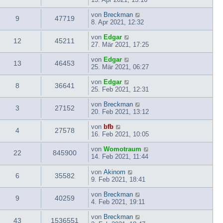
von
Breckman
9
47719
8. Apr 2021, 12:32
von
Edgar
12
45211
27. Mär 2021, 17:25
von
Edgar
13
46453
25. Mär 2021, 06:27
von
Edgar
8
36641
25. Feb 2021, 12:31
von
Breckman
3
27152
20. Feb 2021, 13:12
von
bfb
4
27578
16. Feb 2021, 10:05
von
Womotraum
22
845900
14. Feb 2021, 11:44
von
Akinom
6
35582
9. Feb 2021, 18:41
von
Breckman
9
40259
4. Feb 2021, 19:11
von
Breckman
43
1536551