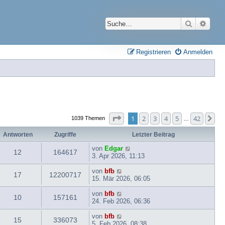
Suche
Erwei
Registrieren
Anmelden
Seite
1
von
42
1
2
3
4
5
42
Nä
1039 Themen
…
Antworten
Zugriffe
Letzter Beitrag
von
Edgar
12
164617
3. Apr 2026, 11:13
von
bfb
17
12200717
15. Mär 2026, 06:05
von
bfb
10
157161
24. Feb 2026, 06:36
von
bfb
15
336073
5. Feb 2026, 08:38