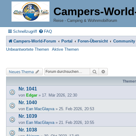
Campers-World
Reise - Camping & Wohnmobilforum
Schnellzugriff
FAQ
Campers-World-Forum
Portal
Foren-Übersicht
Community
Unbeantwortete Themen
Aktive Themen
Suche
Erweiterte Suche
Neues Thema
Theme
Nr. 1041
von
Edgar
» 17. Mär 2026, 22:30
Nr. 1040
von
Ean MacGlayva
» 25. Feb 2026, 20:53
Nr. 1039
von
Ean MacGlayva
» 21. Feb 2026, 10:55
Nr. 1038