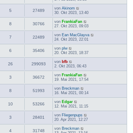
von
Akinom
5
27489
30. Okt 2023, 13:40
von
FrankiaFan
8
30766
27. Okt 2023, 09:03
von
Ean MacGlayva
7
22489
24. Okt 2023, 22:01
von
plw
6
35406
20. Okt 2023, 18:37
von
bfb
26
299093
2. Okt 2023, 06:43
von
FrankiaFan
3
36672
19. Mai 2021, 17:54
von
Breckman
8
51993
16. Mai 2021, 00:14
von
Edgar
10
53266
12. Mai 2021, 11:15
von
Fliegenpups
3
28401
20. Apr 2021, 12:27
von
Breckman
4
31748
13. Apr 2021, 13:16