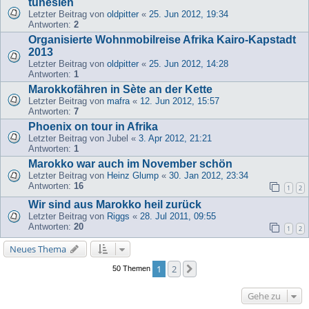
tunesien
Letzter Beitrag von
oldpitter
«
25. Jun 2012, 19:34
Antworten:
2
Organisierte Wohnmobilreise Afrika Kairo-Kapstadt
2013
Letzter Beitrag von
oldpitter
«
25. Jun 2012, 14:28
Antworten:
1
Marokkofähren in Sète an der Kette
Letzter Beitrag von
mafra
«
12. Jun 2012, 15:57
Antworten:
7
Phoenix on tour in Afrika
Letzter Beitrag von
Jubel
«
3. Apr 2012, 21:21
Antworten:
1
Marokko war auch im November schön
Letzter Beitrag von
Heinz Glump
«
30. Jan 2012, 23:34
Antworten:
16
1
2
Wir sind aus Marokko heil zurück
Letzter Beitrag von
Riggs
«
28. Jul 2011, 09:55
Antworten:
20
1
2
Neues Thema
1
2
Nächste
50 Themen
Gehe zu