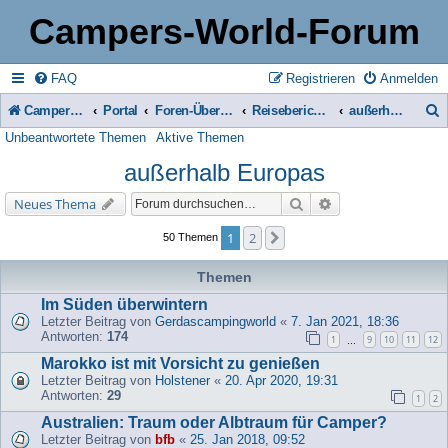
Campers-World-Forum
FAQ
Registrieren
Anmelden
Campers-World-Forum
Portal
Foren-Übersicht
Reiseberichte & Reisetipps, Stell- & Campingplätze
außerhalb Europas
Unbeantwortete Themen
Aktive Themen
u
außerhalb Europas
c
h
Suche
Erweiterte Suche
Neues Thema
e
1
2
Nächste
50 Themen
Themen
Im Süden überwintern
Letzter Beitrag von
Gerdascampingworld
«
7. Jan 2021, 18:36
Antworten:
174
1
9
10
11
12
…
Marokko ist mit Vorsicht zu genießen
Letzter Beitrag von
Holstener
«
20. Apr 2020, 19:31
Antworten:
29
1
2
Australien: Traum oder Albtraum für Camper?
Letzter Beitrag von
bfb
«
25. Jan 2018, 09:52