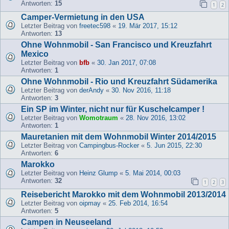
Antworten:
15
1
2
Camper-Vermietung in den USA
Letzter Beitrag von
freetec598
«
19. Mär 2017, 15:12
Antworten:
13
Ohne Wohnmobil - San Francisco und Kreuzfahrt
Mexico
Letzter Beitrag von
bfb
«
30. Jan 2017, 07:08
Antworten:
1
Ohne Wohnmobil - Rio und Kreuzfahrt Südamerika
Letzter Beitrag von
derAndy
«
30. Nov 2016, 11:18
Antworten:
3
Ein SP im Winter, nicht nur für Kuschelcamper !
Letzter Beitrag von
Womotraum
«
28. Nov 2016, 13:02
Antworten:
1
Mauretanien mit dem Wohnmobil Winter 2014/2015
Letzter Beitrag von
Campingbus-Rocker
«
5. Jun 2015, 22:30
Antworten:
6
Marokko
Letzter Beitrag von
Heinz Glump
«
5. Mai 2014, 00:03
Antworten:
32
1
2
3
Reisebericht Marokko mit dem Wohnmobil 2013/2014
Letzter Beitrag von
oipmay
«
25. Feb 2014, 16:54
Antworten:
5
Campen in Neuseeland