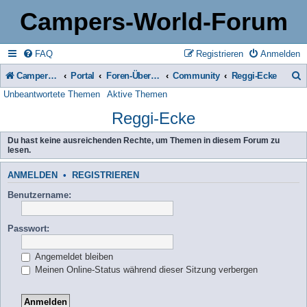
Campers-World-Forum
FAQ
Registrieren
Anmelden
Campers-World-Forum
Portal
Foren-Übersicht
Community
Reggi-Ecke
Unbeantwortete Themen
Aktive Themen
u
Reggi-Ecke
c
h
Du hast keine ausreichenden Rechte, um Themen in diesem Forum zu
lesen.
e
ANMELDEN
•
REGISTRIEREN
Benutzername:
Passwort:
Angemeldet bleiben
Meinen Online-Status während dieser Sitzung verbergen