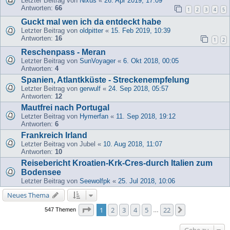
Letzter Beitrag von
Nixus
«
26. Apr 2019, 17:09
Antworten:
66
1
2
3
4
5
Guckt mal wen ich da entdeckt habe
Letzter Beitrag von
oldpitter
«
15. Feb 2019, 10:39
Antworten:
16
1
2
Reschenpass - Meran
Letzter Beitrag von
SunVoyager
«
6. Okt 2018, 00:05
Antworten:
4
Spanien, Atlantkküste - Streckenempfelung
Letzter Beitrag von
gerwulf
«
24. Sep 2018, 05:57
Antworten:
12
Mautfrei nach Portugal
Letzter Beitrag von
Hymerfan
«
11. Sep 2018, 19:12
Antworten:
6
Frankreich Irland
Letzter Beitrag von
Jubel
«
10. Aug 2018, 11:07
Antworten:
10
Reisebericht Kroatien-Krk-Cres-durch Italien zum
Bodensee
Letzter Beitrag von
Seewolfpk
«
25. Jul 2018, 10:06
Neues Thema
Seite
1
von
22
1
2
3
4
5
22
Nächste
547 Themen
…
Gehe zu