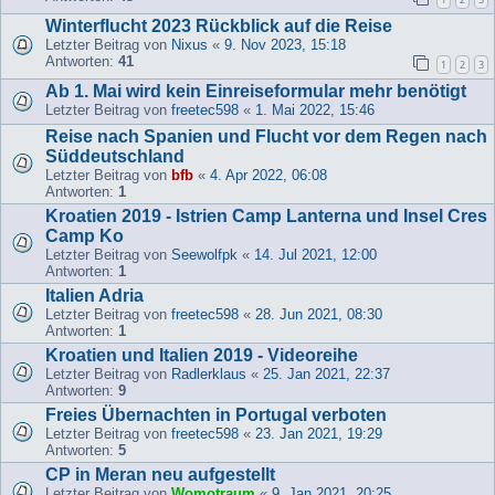
Winterflucht 2023 Rückblick auf die Reise
Letzter Beitrag von
Nixus
«
9. Nov 2023, 15:18
Antworten:
41
1
2
3
Ab 1. Mai wird kein Einreiseformular mehr benötigt
Letzter Beitrag von
freetec598
«
1. Mai 2022, 15:46
Reise nach Spanien und Flucht vor dem Regen nach
Süddeutschland
Letzter Beitrag von
bfb
«
4. Apr 2022, 06:08
Antworten:
1
Kroatien 2019 - Istrien Camp Lanterna und Insel Cres
Camp Ko
Letzter Beitrag von
Seewolfpk
«
14. Jul 2021, 12:00
Antworten:
1
Italien Adria
Letzter Beitrag von
freetec598
«
28. Jun 2021, 08:30
Antworten:
1
Kroatien und Italien 2019 - Videoreihe
Letzter Beitrag von
Radlerklaus
«
25. Jan 2021, 22:37
Antworten:
9
Freies Übernachten in Portugal verboten
Letzter Beitrag von
freetec598
«
23. Jan 2021, 19:29
Antworten:
5
CP in Meran neu aufgestellt
Letzter Beitrag von
Womotraum
«
9. Jan 2021, 20:25