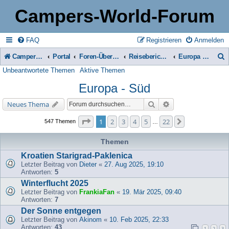
Campers-World-Forum
FAQ
Registrieren
Anmelden
Campers-World-Forum
Portal
Foren-Übersicht
Reiseberichte & Reisetipps, Stell- & Campingplätze
Europa - Süd
Unbeantwortete Themen
Aktive Themen
u
Europa - Süd
c
h
Suche
Erweiterte Suche
Neues Thema
e
Seite
1
von
22
1
2
3
4
5
22
Nächste
547 Themen
…
Themen
Kroatien Starigrad-Paklenica
Letzter Beitrag von
Dieter
«
27. Aug 2025, 19:10
Antworten:
5
Winterflucht 2025
Letzter Beitrag von
FrankiaFan
«
19. Mär 2025, 09:40
Antworten:
7
Der Sonne entgegen
Letzter Beitrag von
Akinom
«
10. Feb 2025, 22:33
Antworten:
43
1
2
3