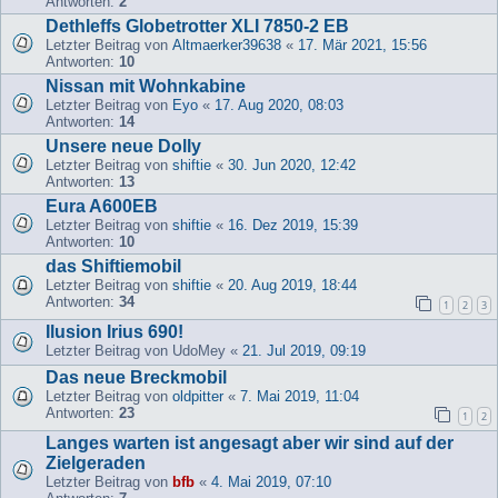
Antworten:
2
Dethleffs Globetrotter XLI 7850-2 EB
Letzter Beitrag von
Altmaerker39638
«
17. Mär 2021, 15:56
Antworten:
10
Nissan mit Wohnkabine
Letzter Beitrag von
Eyo
«
17. Aug 2020, 08:03
Antworten:
14
Unsere neue Dolly
Letzter Beitrag von
shiftie
«
30. Jun 2020, 12:42
Antworten:
13
Eura A600EB
Letzter Beitrag von
shiftie
«
16. Dez 2019, 15:39
Antworten:
10
das Shiftiemobil
Letzter Beitrag von
shiftie
«
20. Aug 2019, 18:44
Antworten:
34
1
2
3
Ilusion Irius 690!
Letzter Beitrag von
UdoMey
«
21. Jul 2019, 09:19
Das neue Breckmobil
Letzter Beitrag von
oldpitter
«
7. Mai 2019, 11:04
Antworten:
23
1
2
Langes warten ist angesagt aber wir sind auf der
Zielgeraden
Letzter Beitrag von
bfb
«
4. Mai 2019, 07:10