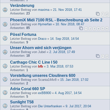
Antworten:
7
Veränderung
Letzter Beitrag von
maxima
«
21. Nov 2018, 17:41
Antworten:
23
1
2
PhoeniX Midi 7100 RSL - Beschreibung ab Seite 2
Letzter Beitrag von
Hymerfan
«
10. Nov 2018, 08:47
Antworten:
85
1
2
3
4
5
6
Pössl Fortuna
Letzter Beitrag von
Draco
«
14. Sep 2018, 14:54
Antworten:
9
Unser Ahorn wird sich verjüngen
Letzter Beitrag von
Jubel
«
2. Jul 2018, 17:49
Antworten:
18
1
2
Carthago Chic C Line I 50
Letzter Beitrag von
bfb
«
3. Mai 2018, 07:53
Antworten:
1
Vorstellung unseres Clouliners 600
Letzter Beitrag von
Scania144v8
«
15. Jan 2018, 17:02
Antworten:
2
Adria Coral 660 SP
Letzter Beitrag von
exBB800
«
4. Aug 2017, 14:54
Antworten:
5
Sunlight T58
Letzter Beitrag von
Die Unterfranken
«
9. Jul 2017, 20:04
Antworten:
9