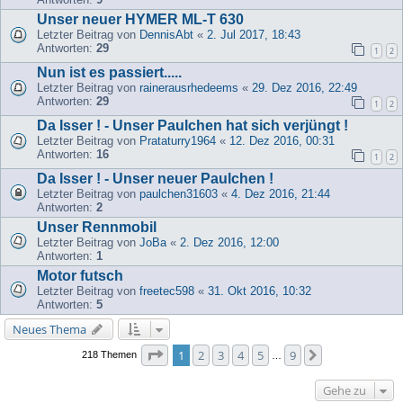
Unser neuer HYMER ML-T 630
Letzter Beitrag von
DennisAbt
«
2. Jul 2017, 18:43
Antworten:
29
1
2
Nun ist es passiert.....
Letzter Beitrag von
rainerausrhedeems
«
29. Dez 2016, 22:49
Antworten:
29
1
2
Da Isser ! - Unser Paulchen hat sich verjüngt !
Letzter Beitrag von
Prataturry1964
«
12. Dez 2016, 00:31
Antworten:
16
1
2
Da Isser ! - Unser neuer Paulchen !
Letzter Beitrag von
paulchen31603
«
4. Dez 2016, 21:44
Antworten:
2
Unser Rennmobil
Letzter Beitrag von
JoBa
«
2. Dez 2016, 12:00
Antworten:
1
Motor futsch
Letzter Beitrag von
freetec598
«
31. Okt 2016, 10:32
Antworten:
5
Neues Thema
Seite
1
von
9
1
2
3
4
5
9
Nächste
218 Themen
…
Gehe zu