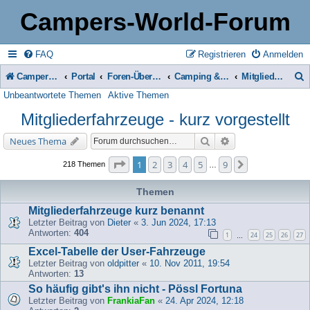
Campers-World-Forum
FAQ
Registrieren
Anmelden
Campers-World-Forum
Portal
Foren-Übersicht
Camping & Reise -> Fahrzeuge & Zubehör in der Praxis
Mitgliederfahrzeuge - kurz vorgestellt
Unbeantwortete Themen
Aktive Themen
u
Mitgliederfahrzeuge - kurz vorgestellt
c
h
Suche
Erweiterte Suche
Neues Thema
e
Seite
1
von
9
1
2
3
4
5
9
Nächste
218 Themen
…
Themen
Mitgliederfahrzeuge kurz benannt
Letzter Beitrag von
Dieter
«
3. Jun 2024, 17:13
Antworten:
404
1
24
25
26
27
…
Excel-Tabelle der User-Fahrzeuge
Letzter Beitrag von
oldpitter
«
10. Nov 2011, 19:54
Antworten:
13
So häufig gibt's ihn nicht - Pössl Fortuna
Letzter Beitrag von
FrankiaFan
«
24. Apr 2024, 12:18