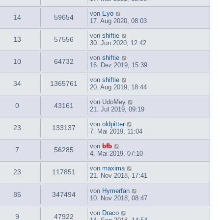
von
Eyo
14
59654
17. Aug 2020, 08:03
von
shiftie
13
57556
30. Jun 2020, 12:42
von
shiftie
10
64732
16. Dez 2019, 15:39
von
shiftie
34
1365761
20. Aug 2019, 18:44
von
UdoMey
0
43161
21. Jul 2019, 09:19
von
oldpitter
23
133137
7. Mai 2019, 11:04
von
bfb
7
56285
4. Mai 2019, 07:10
von
maxima
23
117851
21. Nov 2018, 17:41
von
Hymerfan
85
347494
10. Nov 2018, 08:47
von
Draco
9
47922