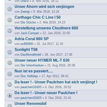
von
Draco
» 8. Nov 2016, 18:12
Unser Ahorn wird sich verjüngen
von
Zwergi
» 9. Mär 2018, 12:26
Carthago Chic C Line I 50
von
Die Stücke
» 2. Mai 2018, 14:23
Vorstellung unseres Clouliners 600
von
Jack-Camper
» 12. Jan 2018, 22:05
Adria Coral 660 SP
von
exBB800
» 31. Jul 2017, 11:33
Sunlight T58
von
DasMonaMobil
» 28. Jun 2017, 17:38
Unser neuer HYMER ML-T 630
von
Die Unterfranken
» 21. Aug 2016, 20:39
Nun ist es passiert.....
von
Duc Holliday
» 17. Apr 2012, 08:41
Da Isser ! - Unser Paulchen hat sich verjüngt !
von
paulchen31603
» 4. Dez 2016, 20:52
Da Isser ! - Unser neuer Paulchen !
von
paulchen31603
» 4. Dez 2016, 21:41
Unser Rennmobil