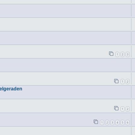
1
2
3
1
2
ielgeraden
1
2
1
2
3
4
5
6