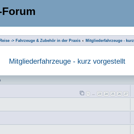
-Forum
eise -> Fahrzeuge & Zubehör in der Praxis
Mitgliederfahrzeuge - kurz
Mitgliederfahrzeuge - kurz vorgestellt
n
1
23
24
25
26
27
…