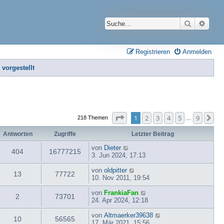
Suche
Erwei
Registrieren
Anmelden
 vorgestellt
Seite
1
von
9
1
2
3
4
5
9
Nä
218 Themen
…
Antworten
Zugriffe
Letzter Beitrag
von
Dieter
404
16777215
3. Jun 2024, 17:13
von
oldpitter
13
77722
10. Nov 2011, 19:54
von
FrankiaFan
2
73701
24. Apr 2024, 12:18
von
Altmaerker39638
10
56565
17. Mär 2021, 15:56