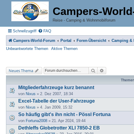
Campers-World
Reise - Camping & Wohnmobilforum
Schnellzugriff
FAQ
Campers-World-Forum
Portal
Foren-Übersicht
Camping & R
Unbeantwortete Themen
Aktive Themen
Suche
Erweiterte Suche
Neues Thema
Theme
Mitgliederfahrzeuge kurz benannt
von
Nixus
» 2. Dez 2007, 18:34
Excel-Tabelle der User-Fahrzeuge
von
Nixus
» 4. Jan 2009, 15:32
So häufig gibt's ihn nicht - Pössl Fortuna
von
Fortuna2008
» 21. Apr 2024, 19:44
Dethleffs Globetrotter XLI 7850-2 EB