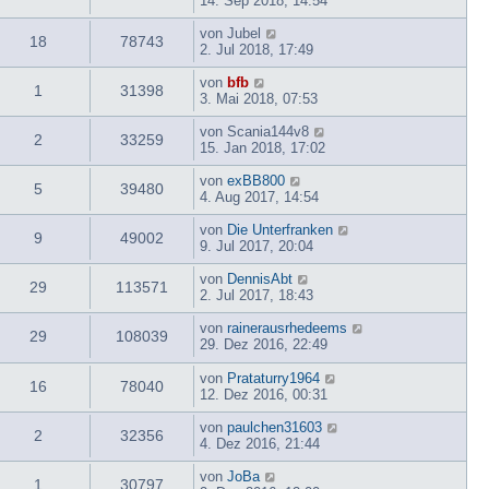
14. Sep 2018, 14:54
von
Jubel
18
78743
2. Jul 2018, 17:49
von
bfb
1
31398
3. Mai 2018, 07:53
von
Scania144v8
2
33259
15. Jan 2018, 17:02
von
exBB800
5
39480
4. Aug 2017, 14:54
von
Die Unterfranken
9
49002
9. Jul 2017, 20:04
von
DennisAbt
29
113571
2. Jul 2017, 18:43
von
rainerausrhedeems
29
108039
29. Dez 2016, 22:49
von
Prataturry1964
16
78040
12. Dez 2016, 00:31
von
paulchen31603
2
32356
4. Dez 2016, 21:44
von
JoBa
1
30797