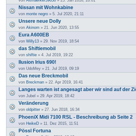
von
Altmaerker39638
» 23. Jan 2016, 20:01
Nissan mit Wohnkabine
von
monte negro
» 5. Jul 2020, 21:11
Unsere neue Dolly
von
Akinom
» 21. Jun 2020, 13:55
Eura A600EB
von
Willy13
» 29. Nov 2019, 18:54
das Shiftiemobil
von
shiftie
» 4. Jul 2019, 19:22
Ilusion Irius 690!
von
UdoMey
» 21. Jul 2019, 09:19
Das neue Breckmobil
von
Breckman
» 22. Apr 2019, 16:41
Langes warten ist angesagt aber wir sind auf der Z
von
Jubel
» 29. Apr 2019, 18:42
Veränderung
von
oldpitter
» 27. Jun 2018, 16:34
PhoeniX Midi 7100 RSL - Beschreibung ab Seite 2
von
HeikeD
» 11. Dez 2015, 11:51
Pössl Fortuna