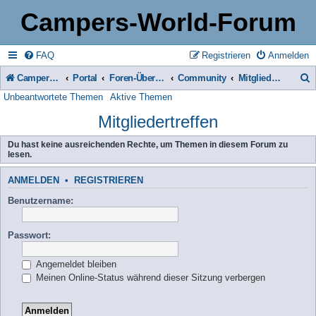
Campers-World-Forum
FAQ
Registrieren
Anmelden
Campers-World-Forum
Portal
Foren-Übersicht
Community
Mitgliedertreffen
Unbeantwortete Themen
Aktive Themen
u
Mitgliedertreffen
c
h
Du hast keine ausreichenden Rechte, um Themen in diesem Forum zu
lesen.
e
ANMELDEN
•
REGISTRIEREN
Benutzername:
Passwort:
Angemeldet bleiben
Meinen Online-Status während dieser Sitzung verbergen