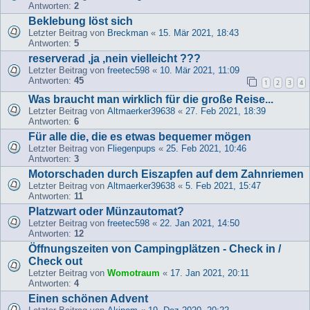
Antworten:
2
Beklebung löst sich
Letzter Beitrag von
Breckman
«
15. Mär 2021, 18:43
Antworten:
5
reserverad ,ja ,nein vielleicht ???
Letzter Beitrag von
freetec598
«
10. Mär 2021, 11:09
Antworten:
45
1
2
3
4
Was braucht man wirklich für die große Reise...
Letzter Beitrag von
Altmaerker39638
«
27. Feb 2021, 18:39
Antworten:
6
Für alle die, die es etwas bequemer mögen
Letzter Beitrag von
Fliegenpups
«
25. Feb 2021, 10:46
Antworten:
3
Motorschaden durch Eiszapfen auf dem Zahnriemen
Letzter Beitrag von
Altmaerker39638
«
5. Feb 2021, 15:47
Antworten:
11
Platzwart oder Münzautomat?
Letzter Beitrag von
freetec598
«
22. Jan 2021, 14:50
Antworten:
12
Öffnungszeiten von Campingplätzen - Check in /
Check out
Letzter Beitrag von
Womotraum
«
17. Jan 2021, 20:11
Antworten:
4
Einen schönen Advent