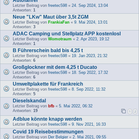
Autofahrer
Letzter Beitrag von
freetec598
«
24. Sep 2024, 13:04
Antworten:
1
Neue "LKw" Maut über 3,5t ZGM
Letzter Beitrag von
FrankiaFan
«
9. Mai 2024, 13:01
Antworten:
3
ADAC Camping und Stellplatz APP kostenlosl
Letzter Beitrag von
Womotraum
«
2. Apr 2023, 19:12
Antworten:
1
B Führerschein bald bis 4,25 t
Letzter Beitrag von
freetec598
«
19. Jan 2023, 21:32
Antworten:
6
Großglockner mit dem 4,25 t Ducato
Letzter Beitrag von
freetec598
«
18. Sep 2022, 17:32
Antworten:
6
Umweltplakette für Frankreich
Letzter Beitrag von
freetec598
«
8. Sep 2022, 11:32
Antworten:
5
Dieselskandal
Letzter Beitrag von
bfb
«
5. Mai 2022, 06:32
Antworten:
19
1
2
Adblue könnte knapp werden
Letzter Beitrag von
freetec598
«
9. Nov 2021, 16:33
Covid 19 Reisebestimmungen
Letzter Beitrag von
Der Belgier
«
2. Mai 2021, 09:55