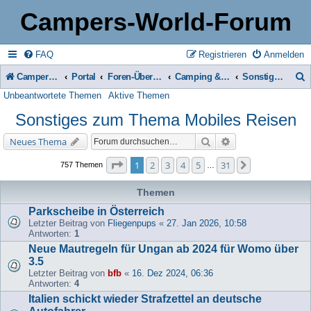
Campers-World-Forum
FAQ
Registrieren
Anmelden
Campers-World-Forum
Portal
Foren-Übersicht
Camping & Reise -> Fahrzeuge & Zubehör in der Praxis
Sonstiges zum Thema Mobiles Reisen
Unbeantwortete Themen
Aktive Themen
u
Sonstiges zum Thema Mobiles Reisen
c
h
Suche
Erweiterte Suche
Neues Thema
e
Seite
1
von
31
1
2
3
4
5
31
Nächste
757 Themen
…
Themen
Parkscheibe in Österreich
Letzter Beitrag von
Fliegenpups
«
27. Jan 2026, 10:58
Antworten:
1
Neue Mautregeln für Ungan ab 2024 für Womo über
3.5
Letzter Beitrag von
bfb
«
16. Dez 2024, 06:36
Antworten:
4
Italien schickt wieder Strafzettel an deutsche