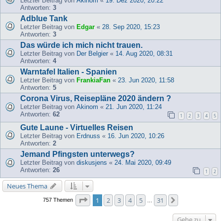
Letzter Beitrag von
Akinom
«
19. Dez 2020, 20:22
Antworten:
3
Adblue Tank
Letzter Beitrag von
Edgar
«
28. Sep 2020, 15:23
Antworten:
3
Das würde ich mich nicht trauen.
Letzter Beitrag von
Der Belgier
«
14. Aug 2020, 08:31
Antworten:
4
Warntafel Italien - Spanien
Letzter Beitrag von
FrankiaFan
«
23. Jun 2020, 11:58
Antworten:
5
Corona Virus, Reisepläne 2020 ändern ?
Letzter Beitrag von
Akinom
«
21. Jun 2020, 11:24
Antworten:
62
1
2
3
4
5
Gute Laune - Virtuelles Reisen
Letzter Beitrag von
Erdnuss
«
16. Jun 2020, 10:26
Antworten:
2
Jemand Pfingsten unterwegs?
Letzter Beitrag von
diskusjens
«
24. Mai 2020, 09:49
Antworten:
26
1
2
Neues Thema
Seite
1
von
31
1
2
3
4
5
31
Nächste
757 Themen
…
Gehe zu