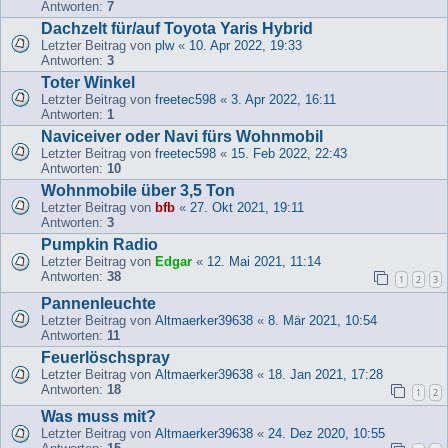
Antworten:
7
Dachzelt für/auf Toyota Yaris Hybrid
Letzter Beitrag von
plw
«
10. Apr 2022, 19:33
Antworten:
3
Toter Winkel
Letzter Beitrag von
freetec598
«
3. Apr 2022, 16:11
Antworten:
1
Naviceiver oder Navi fürs Wohnmobil
Letzter Beitrag von
freetec598
«
15. Feb 2022, 22:43
Antworten:
10
Wohnmobile über 3,5 Ton
Letzter Beitrag von
bfb
«
27. Okt 2021, 19:11
Antworten:
3
Pumpkin Radio
Letzter Beitrag von
Edgar
«
12. Mai 2021, 11:14
Antworten:
38
1
2
3
Pannenleuchte
Letzter Beitrag von
Altmaerker39638
«
8. Mär 2021, 10:54
Antworten:
11
Feuerlöschspray
Letzter Beitrag von
Altmaerker39638
«
18. Jan 2021, 17:28
Antworten:
18
1
2
Was muss mit?
Letzter Beitrag von
Altmaerker39638
«
24. Dez 2020, 10:55