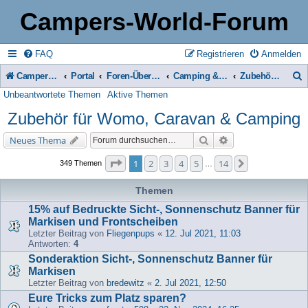
Campers-World-Forum
FAQ
Registrieren
Anmelden
Campers-World-Forum
Portal
Foren-Übersicht
Camping & Reise -> Fahrzeuge & Zubehör in der Praxis
Zubehör für Womo, Caravan & Camping
Unbeantwortete Themen
Aktive Themen
u
Zubehör für Womo, Caravan & Camping
c
h
Suche
Erweiterte Suche
Neues Thema
e
Seite
1
von
14
1
2
3
4
5
14
Nächste
349 Themen
…
Themen
15% auf Bedruckte Sicht-, Sonnenschutz Banner für
Markisen und Frontscheiben
Letzter Beitrag von
Fliegenpups
«
12. Jul 2021, 11:03
Antworten:
4
Sonderaktion Sicht-, Sonnenschutz Banner für
Markisen
Letzter Beitrag von
bredewitz
«
2. Jul 2021, 12:50
Eure Tricks zum Platz sparen?