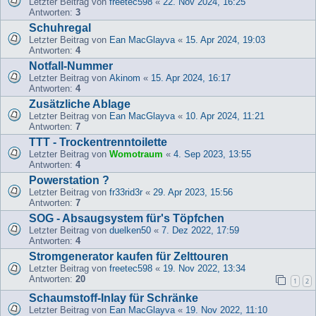
Letzter Beitrag von
freetec598
«
22. Nov 2024, 16:25
Antworten:
3
Schuhregal
Letzter Beitrag von
Ean MacGlayva
«
15. Apr 2024, 19:03
Antworten:
4
Notfall-Nummer
Letzter Beitrag von
Akinom
«
15. Apr 2024, 16:17
Antworten:
4
Zusätzliche Ablage
Letzter Beitrag von
Ean MacGlayva
«
10. Apr 2024, 11:21
Antworten:
7
TTT - Trockentrenntoilette
Letzter Beitrag von
Womotraum
«
4. Sep 2023, 13:55
Antworten:
4
Powerstation ?
Letzter Beitrag von
fr33rid3r
«
29. Apr 2023, 15:56
Antworten:
7
SOG - Absaugsystem für's Töpfchen
Letzter Beitrag von
duelken50
«
7. Dez 2022, 17:59
Antworten:
4
Stromgenerator kaufen für Zelttouren
Letzter Beitrag von
freetec598
«
19. Nov 2022, 13:34
Antworten:
20
1
2
Schaumstoff-Inlay für Schränke
Letzter Beitrag von
Ean MacGlayva
«
19. Nov 2022, 11:10