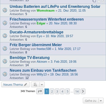
Antworten:
15
1
2
Umbau Batterien auf LifePo und Erweiterung Solar
Letzter Beitrag von
Womotraum
«
21. Dez 2020, 11:05
Antworten:
5
Frischwassersystem Winterfest entleeren
Letzter Beitrag von
Edgar
«
20. Nov 2020, 08:30
Antworten:
6
Ducato-Armaturenbrettablage
Letzter Beitrag von
Eyo
«
10. Mär 2020, 19:57
Antworten:
6
Fritz Berger übernimmt Meier
Letzter Beitrag von
freetec598
«
1. Mär 2020, 17:17
Antworten:
8
Benötige TV-Beratung
Letzter Beitrag von
Akinom
«
3. Feb 2020, 19:06
Antworten:
14
Neues zum Einbau von Tankflaschen
Letzter Beitrag von
Willy13
«
19. Dez 2019, 16:56
Antworten:
12
Neues Thema
Seite
1
von
14
1
2
3
4
5
14
Nächste
349 Themen
…
Gehe zu