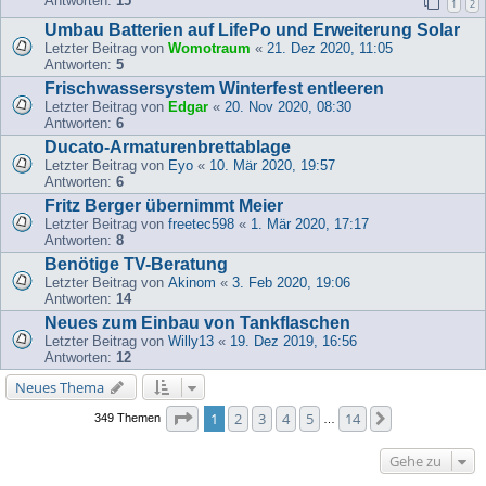
Antworten:
15
1
2
Umbau Batterien auf LifePo und Erweiterung Solar
Letzter Beitrag von
Womotraum
«
21. Dez 2020, 11:05
Antworten:
5
Frischwassersystem Winterfest entleeren
Letzter Beitrag von
Edgar
«
20. Nov 2020, 08:30
Antworten:
6
Ducato-Armaturenbrettablage
Letzter Beitrag von
Eyo
«
10. Mär 2020, 19:57
Antworten:
6
Fritz Berger übernimmt Meier
Letzter Beitrag von
freetec598
«
1. Mär 2020, 17:17
Antworten:
8
Benötige TV-Beratung
Letzter Beitrag von
Akinom
«
3. Feb 2020, 19:06
Antworten:
14
Neues zum Einbau von Tankflaschen
Letzter Beitrag von
Willy13
«
19. Dez 2019, 16:56
Antworten:
12
Neues Thema
Seite
1
von
14
1
2
3
4
5
14
Nächste
349 Themen
…
Gehe zu