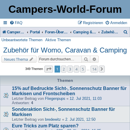
Campers-World-Forum
FAQ
Registrieren
Anmelden
Campers-World-Forum
Portal
Foren-Übersicht
Camping & Reise -> Fahrzeuge & Zubehör in der Praxis
Zubehör für Womo, Caravan & Camping
Unbeantwortete Themen
Aktive Themen
u
Zubehör für Womo, Caravan & Camping
c
h
Suche
Erweiterte Suche
Neues Thema
e
Seite
1
von
14
1
2
3
4
5
14
Nächste
349 Themen
…
Themen
15% auf Bedruckte Sicht-, Sonnenschutz Banner für
Markisen und Frontscheiben
Letzter Beitrag von
Fliegenpups
«
12. Jul 2021, 11:03
Antworten:
4
Sonderaktion Sicht-, Sonnenschutz Banner für
Markisen
Letzter Beitrag von
bredewitz
«
2. Jul 2021, 12:50
Eure Tricks zum Platz sparen?