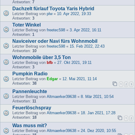
Antworten:
7
Dachzelt für/auf Toyota Yaris Hybrid
Letzter Beitrag von
plw
«
10. Apr 2022, 19:33
Antworten:
3
Toter Winkel
Letzter Beitrag von
freetec598
«
3. Apr 2022, 16:11
Antworten:
1
Naviceiver oder Navi fürs Wohnmobil
Letzter Beitrag von
freetec598
«
15. Feb 2022, 22:43
Antworten:
10
Wohnmobile über 3,5 Ton
Letzter Beitrag von
bfb
«
27. Okt 2021, 19:11
Antworten:
3
Pumpkin Radio
Letzter Beitrag von
Edgar
«
12. Mai 2021, 11:14
Antworten:
38
1
2
3
Pannenleuchte
Letzter Beitrag von
Altmaerker39638
«
8. Mär 2021, 10:54
Antworten:
11
Feuerlöschspray
Letzter Beitrag von
Altmaerker39638
«
18. Jan 2021, 17:28
Antworten:
18
1
2
Was muss mit?
Letzter Beitrag von
Altmaerker39638
«
24. Dez 2020, 10:55