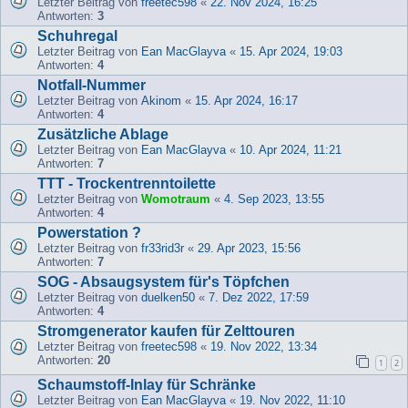
Letzter Beitrag von
freetec598
«
22. Nov 2024, 16:25
Antworten:
3
Schuhregal
Letzter Beitrag von
Ean MacGlayva
«
15. Apr 2024, 19:03
Antworten:
4
Notfall-Nummer
Letzter Beitrag von
Akinom
«
15. Apr 2024, 16:17
Antworten:
4
Zusätzliche Ablage
Letzter Beitrag von
Ean MacGlayva
«
10. Apr 2024, 11:21
Antworten:
7
TTT - Trockentrenntoilette
Letzter Beitrag von
Womotraum
«
4. Sep 2023, 13:55
Antworten:
4
Powerstation ?
Letzter Beitrag von
fr33rid3r
«
29. Apr 2023, 15:56
Antworten:
7
SOG - Absaugsystem für's Töpfchen
Letzter Beitrag von
duelken50
«
7. Dez 2022, 17:59
Antworten:
4
Stromgenerator kaufen für Zelttouren
Letzter Beitrag von
freetec598
«
19. Nov 2022, 13:34
Antworten:
20
1
2
Schaumstoff-Inlay für Schränke
Letzter Beitrag von
Ean MacGlayva
«
19. Nov 2022, 11:10