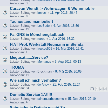
Antworten:
3
Caravan-Wendt -> Wohnwagen & Wohnmobile
Letzter Beitrag von
kmieci
«
11. Apr 2016, 20:44
Antworten:
8
Tachostand manipuliert
Letzter Beitrag von
LeoBodo
«
4. Apr 2016, 18:56
Antworten:
11
Fa. GNS in Mönchengladbach
Letzter Beitrag von
rotroo
«
1. Apr 2016, 16:32
FIAT Prof. Werkstatt Neumann in Stendal
Letzter Beitrag von
freetec598
«
16. Mär 2016, 18:41
Antworten:
1
Megasat.......Service?
Letzter Beitrag von
Montanus
«
5. Aug 2015, 00:13
TRUMA
Letzter Beitrag von
Breckman
«
9. Mär 2015, 20:09
Antworten:
11
Wie soll ich mich verhalten?
Letzter Beitrag von
derAndy
«
21. Feb 2015, 11:24
Antworten:
34
1
2
3
Dometic-Service 1A!!!!!
Letzter Beitrag von
rainerausrhedeems
«
15. Dez 2014, 22:19
Antworten:
4
Schnieder in Datteln macht Zu