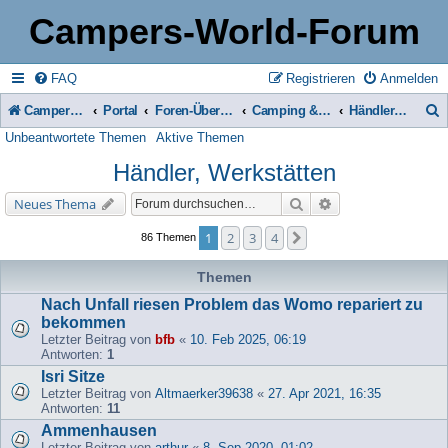
Campers-World-Forum
FAQ
Registrieren
Anmelden
Campers-World-Forum
Portal
Foren-Übersicht
Camping & Reise -> Fahrzeuge & Zubehör in der Praxis
Händler, Werkstätten
Unbeantwortete Themen
Aktive Themen
u
Händler, Werkstätten
c
h
Suche
Erweiterte Suche
Neues Thema
e
1
2
3
4
Nächste
86 Themen
Themen
Nach Unfall riesen Problem das Womo repariert zu
bekommen
Letzter Beitrag von
bfb
«
10. Feb 2025, 06:19
Antworten:
1
Isri Sitze
Letzter Beitrag von
Altmaerker39638
«
27. Apr 2021, 16:35
Antworten:
11
Ammenhausen
Letzter Beitrag von
arthur
«
8. Sep 2020, 01:02