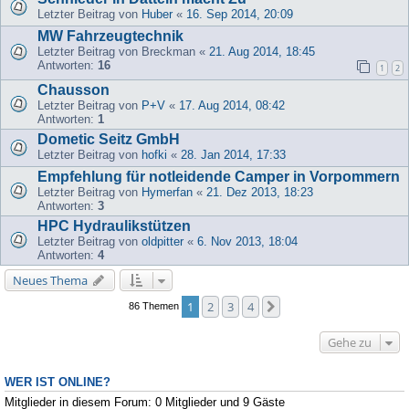
Letzter Beitrag von
Huber
«
16. Sep 2014, 20:09
MW Fahrzeugtechnik
Letzter Beitrag von
Breckman
«
21. Aug 2014, 18:45
Antworten:
16
1
2
Chausson
Letzter Beitrag von
P+V
«
17. Aug 2014, 08:42
Antworten:
1
Dometic Seitz GmbH
Letzter Beitrag von
hofki
«
28. Jan 2014, 17:33
Empfehlung für notleidende Camper in Vorpommern
Letzter Beitrag von
Hymerfan
«
21. Dez 2013, 18:23
Antworten:
3
HPC Hydraulikstützen
Letzter Beitrag von
oldpitter
«
6. Nov 2013, 18:04
Antworten:
4
Neues Thema
1
2
3
4
Nächste
86 Themen
Gehe zu
WER IST ONLINE?
Mitglieder in diesem Forum: 0 Mitglieder und 9 Gäste