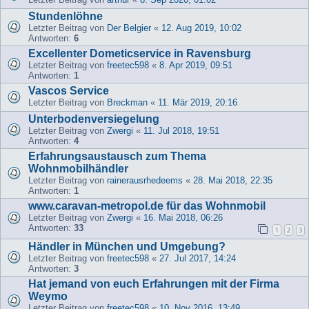
Stundenlöhne
Letzter Beitrag von
Der Belgier
«
12. Aug 2019, 10:02
Antworten:
6
Excellenter Dometicservice in Ravensburg
Letzter Beitrag von
freetec598
«
8. Apr 2019, 09:51
Antworten:
1
Vascos Service
Letzter Beitrag von
Breckman
«
11. Mär 2019, 20:16
Unterbodenversiegelung
Letzter Beitrag von
Zwergi
«
11. Jul 2018, 19:51
Antworten:
4
Erfahrungsaustausch zum Thema
Wohnmobilhändler
Letzter Beitrag von
rainerausrhedeems
«
28. Mai 2018, 22:35
Antworten:
1
www.caravan-metropol.de für das Wohnmobil
Letzter Beitrag von
Zwergi
«
16. Mai 2018, 06:26
Antworten:
33
1
2
3
Händler in München und Umgebung?
Letzter Beitrag von
freetec598
«
27. Jul 2017, 14:24
Antworten:
3
Hat jemand von euch Erfahrungen mit der Firma
Weymo
Letzter Beitrag von
freetec598
«
10. Nov 2016, 13:49