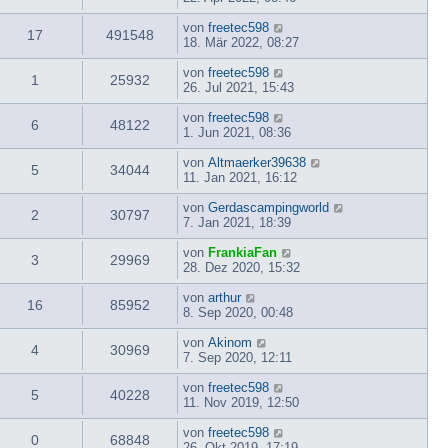
von
freetec598
17
491548
18. Mär 2022, 08:27
von
freetec598
1
25932
26. Jul 2021, 15:43
von
freetec598
6
48122
1. Jun 2021, 08:36
von
Altmaerker39638
5
34044
11. Jan 2021, 16:12
von
Gerdascampingworld
2
30797
7. Jan 2021, 18:39
von
FrankiaFan
3
29969
28. Dez 2020, 15:32
von
arthur
16
85952
8. Sep 2020, 00:48
von
Akinom
4
30969
7. Sep 2020, 12:11
von
freetec598
5
40228
11. Nov 2019, 12:50
von
freetec598
0
68848
26. Okt 2019, 17:19