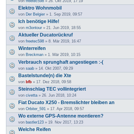
von
freetec598
» 26. Okt 2019, 17:19
Elektro Wohnmobil
von
Der Belgier
» 1. Sep 2019, 09:57
Ich benötige Hilfe!
von
m3ontour
» 21. Jun 2019, 18:55
Aktueller Ducatorückruf
von
freetec598
» 8. Mär 2019, 16:47
Winterreifen
von
Breckman
» 1. Mär 2019, 10:15
Verbrauch sprunghaft angestiegen :-(
von
saab
» 14. Okt 2007, 09:29
Bastelstunde(n) die Xte
von
bfb
» 17. Dez 2018, 09:58
Steinschlag TEC vollintegriert
von
civetta
» 26. Jun 2018, 10:24
Fiat Ducato X250 - Bremslichter bleiben an
von
Orbiter_591
» 17. Apr 2018, 09:57
Wo externe GPS-Antenne montieren?
von
bastler123
» 19. Nov 2017, 13:23
Welche Reifen