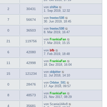
von
shiftie
2
30431
1. Sep 2019, 12:32
von
freetec598
7
56674
30. Jun 2019, 18:45
von
freetec598
0
36503
8. Mär 2019, 16:47
von
FrankiaFan
21
119756
7. Mär 2019, 15:15
von
bfb
6
42080
7. Feb 2019, 18:48
von
FrankiaFan
11
42998
18. Dez 2018, 16:04
von
oldpitter
15
121234
11. Jul 2018, 14:10
von
Orbiter_591
0
28476
17. Apr 2018, 09:57
von
FrankiaFan
8
48573
21. Nov 2017, 08:29
von
Scania144v8
4
35681