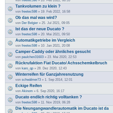
von
freetec598
» 20. Feb 2022, 08:53
Tankvolumen zu klein ?
von
freetec598
» 19. Feb 2022, 16:58
Ob das mal was wird?
von
Der Belgier
» 25. Jul 2021, 09:05
Ist das der neue Ducato ?
von
freetec598
» 20. Mai 2021, 09:50
Automatikgetriebe im Vergleich
von
freetec598
» 10. Jan 2021, 20:08
Camper-Caddy oder ähnliches gesucht
von
paulchen31603
» 23. Mai 2020, 22:53
Rückrufaktion Fiat Ducato/ Achsschemkelbruch
von
karo_qp
» 28. Dez 2020, 12:43
Winterreifen für Ganzjahresnutzung
von
schwälmer73
» 1. Sep 2014, 12:01
Eckige Reifen
von
Akinom
» 6. Sep 2020, 16:17
Ducato endlich richtig volltanken ?
von
freetec598
» 11. Nov 2019, 06:28
Die Neungangwandlerautomatik im Ducato ist da