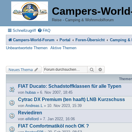
Campers-World
Reise - Camping & Wohnmobilforum
Schnellzugriff
FAQ
Campers-World-Forum
Portal
Foren-Übersicht
Camping & R
Unbeantwortete Themen
Aktive Themen
Suche
Erweiterte Suche
Neues Thema
Theme
FIAT Ducato: Schadstoffklassen für alle Typen
von
hubaa
» 6. Nov 2007, 18:45
Cytrac DX Premium (ten haaft) LNB Kurzschuss
von
Andreas.L
» 10. Nov 2023, 15:39
Reviediren
von
eifellord
» 7. Jan 2022, 16:06
FIAT Comfortmatiköl noch OK ?