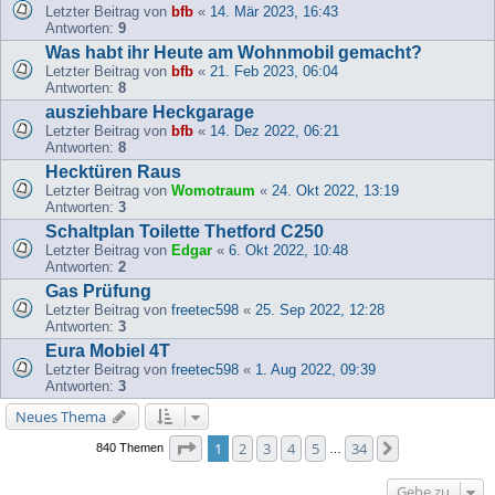
Letzter Beitrag von
bfb
«
14. Mär 2023, 16:43
Antworten:
9
Was habt ihr Heute am Wohnmobil gemacht?
Letzter Beitrag von
bfb
«
21. Feb 2023, 06:04
Antworten:
8
ausziehbare Heckgarage
Letzter Beitrag von
bfb
«
14. Dez 2022, 06:21
Antworten:
8
Hecktüren Raus
Letzter Beitrag von
Womotraum
«
24. Okt 2022, 13:19
Antworten:
3
Schaltplan Toilette Thetford C250
Letzter Beitrag von
Edgar
«
6. Okt 2022, 10:48
Antworten:
2
Gas Prüfung
Letzter Beitrag von
freetec598
«
25. Sep 2022, 12:28
Antworten:
3
Eura Mobiel 4T
Letzter Beitrag von
freetec598
«
1. Aug 2022, 09:39
Antworten:
3
Neues Thema
Seite
1
von
34
1
2
3
4
5
34
Nächste
840 Themen
…
Gehe zu