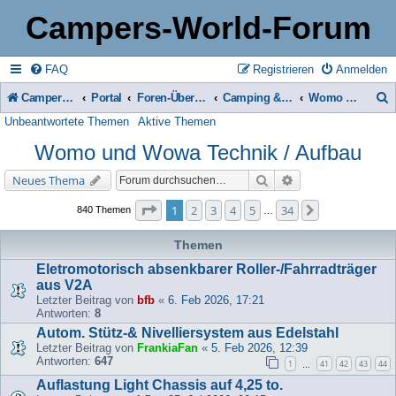
Campers-World-Forum
FAQ
Registrieren
Anmelden
Campers-World-Forum
Portal
Foren-Übersicht
Camping & Reise -> Fahrzeuge & Zubehör in der Praxis
Womo und Wowa Technik / Aufbau
Unbeantwortete Themen
Aktive Themen
u
Womo und Wowa Technik / Aufbau
c
h
Suche
Erweiterte Suche
Neues Thema
e
Seite
1
von
34
1
2
3
4
5
34
Nächste
840 Themen
…
Themen
Eletromotorisch absenkbarer Roller-/Fahrradträger
aus V2A
Letzter Beitrag von
bfb
«
6. Feb 2026, 17:21
Antworten:
8
Autom. Stütz-& Nivelliersystem aus Edelstahl
Letzter Beitrag von
FrankiaFan
«
5. Feb 2026, 12:39
Antworten:
647
1
41
42
43
44
…
Auflastung Light Chassis auf 4,25 to.