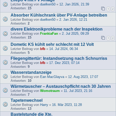
Letzter Beitrag von
duelken50
«
12. Jan 2026, 21:39
Antworten:
15
1
2
Absorber Kühlschrank über PV-Anlage betreiben
Letzter Beitrag von
duelken50
«
2. Jan 2026, 12:21
Antworten:
2
divere Elektronikprobleme nach der Inspektion
Letzter Beitrag von
FrankiaFan
«
2. Jul 2025, 09:29
Antworten:
15
1
2
Dometic KS kühlt sehr schlecht mit 12 Volt
Letzter Beitrag von
bfb
«
14. Jul 2024, 06:34
Antworten:
5
Fliegengittertür: Instandsetzung nach Schnurriss
Letzter Beitrag von
bfb
«
17. Dez 2023, 07:14
Antworten:
9
Wasserstandanzeige
Letzter Beitrag von
Ean MacGlayva
«
12. Aug 2023, 17:07
Antworten:
10
Wärmetauscher – Austauschpflicht nach 30 Jahren
Letzter Beitrag von
Womotraum
«
11. Jul 2023, 21:16
Antworten:
7
Tapetenwechsel
Letzter Beitrag von
Harry
«
16. Mär 2023, 11:28
Antworten:
13
Bastelstunde die Xte.