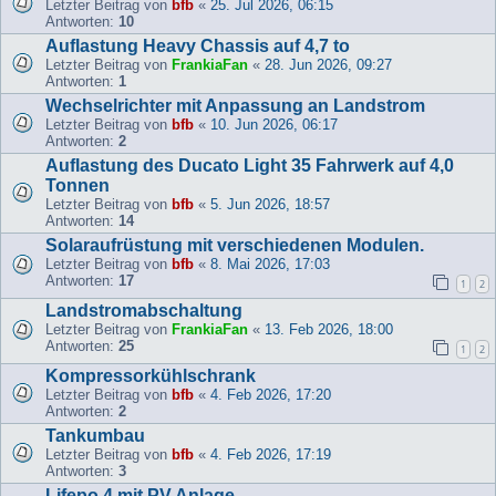
Letzter Beitrag von
bfb
«
25. Jul 2026, 06:15
Antworten:
10
Auflastung Heavy Chassis auf 4,7 to
Letzter Beitrag von
FrankiaFan
«
28. Jun 2026, 09:27
Antworten:
1
Wechselrichter mit Anpassung an Landstrom
Letzter Beitrag von
bfb
«
10. Jun 2026, 06:17
Antworten:
2
Auflastung des Ducato Light 35 Fahrwerk auf 4,0
Tonnen
Letzter Beitrag von
bfb
«
5. Jun 2026, 18:57
Antworten:
14
Solaraufrüstung mit verschiedenen Modulen.
Letzter Beitrag von
bfb
«
8. Mai 2026, 17:03
Antworten:
17
1
2
Landstromabschaltung
Letzter Beitrag von
FrankiaFan
«
13. Feb 2026, 18:00
Antworten:
25
1
2
Kompressorkühlschrank
Letzter Beitrag von
bfb
«
4. Feb 2026, 17:20
Antworten:
2
Tankumbau
Letzter Beitrag von
bfb
«
4. Feb 2026, 17:19
Antworten:
3
Lifepo 4 mit PV Anlage