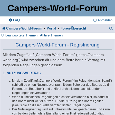
Campers-World-Forum
FAQ
Anmelden
Campers-World-Forum
Portal
Foren-Übersicht
Unbeantwortete Themen
Aktive Themen
u
c
Campers-World-Forum - Registrierung
h
Mit dem Zugriff auf „Campers-World-Forum“ („https://campers-
e
world.org“) wird zwischen dir und dem Betreiber ein Vertrag mit
folgenden Regelungen geschlossen:
1. NUTZUNGSVERTRAG
Mit dem Zugriff auf „Campers-World-Forum“ (im Folgenden „das Board“)
schließt du einen Nutzungsvertrag mit dem Betreiber des Boards ab (im
Folgenden „Betreiber“) und erklärst dich mit den nachfolgenden
Regelungen einverstanden.
Wenn du mit diesen Regelungen nicht einverstanden bist, so darfst du
das Board nicht weiter nutzen. Für die Nutzung des Boards gelten
jeweils die an dieser Stelle veröffentlichten Regelungen.
Der Nutzungsvertrag wird auf unbestimmte Zeit geschlossen und kann
von beiden Seiten ohne Einhaltung einer Frist jederzeit gekündigt