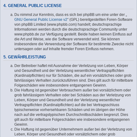
4. GENERAL PUBLIC LICENSE
Du nimmst zur Kenntnis, dass es sich bei phpBB um eine unter der „
GNU General Public License v2
“ (GPL) bereitgestellten Foren-Software
von phpBB Limited (www.phpbb.com) handelt; deutschsprachige
Informationen werden durch die deutschsprachige Community unter
www.phpbb.de zur Verfügung gestellt. Beide haben keinen Einfluss auf
die Art und Weise, wie die Software verwendet wird. Sie können
insbesondere die Verwendung der Software für bestimmte Zwecke nicht
untersagen oder auf Inhalte fremder Foren Einfluss nehmen.
5. GEWÄHRLEISTUNG
Der Betreiber haftet mit Ausnahme der Verletzung von Leben, Körper
und Gesundheit und der Verletzung wesentlicher Vertragspflichten
(Kardinalpflichten) nur für Schäden, die auf ein vorsätzliches oder grob
fahrlässiges Verhalten zurückzuführen sind. Dies gilt auch für mittelbare
Folgeschäden wie insbesondere entgangenen Gewinn.
Die Haftung ist gegenüber Verbrauchern außer bei vorsätzlichem oder
grob fahrlässigem Verhalten oder bei Schäden aus der Verletzung von
Leben, Körper und Gesundheit und der Verletzung wesentlicher
Vertragspflichten (Kardinalpflichten) auf die bei Vertragsschluss
typischerweise vorhersehbaren Schäden und im übrigen der Höhe
nach auf die vertragstypischen Durchschnittsschäden begrenzt. Dies
gilt auch für mittelbare Folgeschäden wie insbesondere entgangenen
Gewinn.
Die Haftung ist gegenüber Unternehmern außer bei der Verletzung von
Leben, Körper und Gesundheit oder vorsätzlichem oder grob