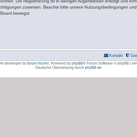
nnen. Die Registrierung ist in wenigen Augenblicken erledigt und ermö
rechtigungen zuweisen. Beachte bitte unsere Nutzungsbedingungen und d
m Board bewegst.
Kontakt
Da
yle developer by
forum tricolor
,
Powered by
phpBB
® Forum Software © phpBB Limi
Deutsche Übersetzung durch
phpBB.de