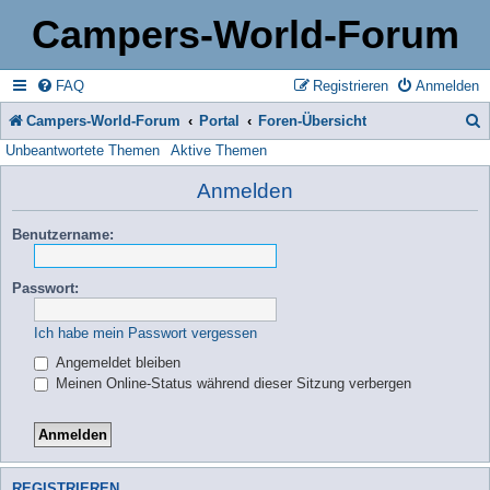
Campers-World-Forum
FAQ
Registrieren
Anmelden
Campers-World-Forum
Portal
Foren-Übersicht
Unbeantwortete Themen
Aktive Themen
u
c
Anmelden
h
Benutzername:
e
Passwort:
Ich habe mein Passwort vergessen
Angemeldet bleiben
Meinen Online-Status während dieser Sitzung verbergen
REGISTRIEREN