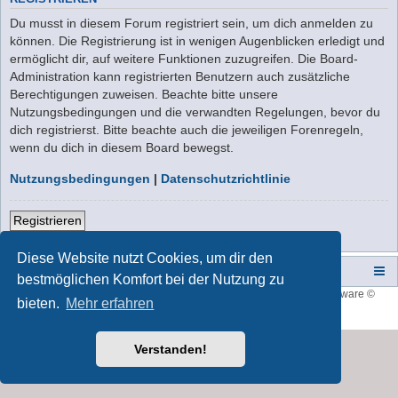
Du musst in diesem Forum registriert sein, um dich anmelden zu
können. Die Registrierung ist in wenigen Augenblicken erledigt und
ermöglicht dir, auf weitere Funktionen zuzugreifen. Die Board-
Administration kann registrierten Benutzern auch zusätzliche
Berechtigungen zuweisen. Beachte bitte unsere
Nutzungsbedingungen und die verwandten Regelungen, bevor du
dich registrierst. Bitte beachte auch die jeweiligen Forenregeln,
wenn du dich in diesem Board bewegst.
Nutzungsbedingungen
|
Datenschutzrichtlinie
Registrieren
Diese Website nutzt Cookies, um dir den
Campers-World-Forum
Portal
Foren-Übersicht
bestmöglichen Komfort bei der Nutzung zu
Style developer by
forum tricolor
,
Powered by
phpBB
® Forum Software ©
bieten.
Mehr erfahren
phpBB Limited
Deutsche Übersetzung durch
phpBB.de
Verstanden!