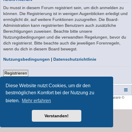
Du musst in diesem Forum registriert sein, um dich anmelden zu
können. Die Registrierung ist in wenigen Augenblicken erledigt und
ermöglicht dir, auf weitere Funktionen zuzugreifen. Die Board-
Administration kann registrierten Benutzern auch zusätzliche
Berechtigungen zuweisen. Beachte bitte unsere
Nutzungsbedingungen und die verwandten Regelungen, bevor du
dich registrierst. Bitte beachte auch die jeweiligen Forenregeln,
wenn du dich in diesem Board bewegst.
Nutzungsbedingungen
|
Datenschutzrichtlinie
Registrieren
Diese Website nutzt Cookies, um dir den
Campers-World-Forum
Portal
Foren-Übersicht
bestmöglichen Komfort bei der Nutzung zu
Style developer by
forum tricolor
,
Powered by
phpBB
® Forum Software ©
bieten.
Mehr erfahren
phpBB Limited
Deutsche Übersetzung durch
phpBB.de
Verstanden!