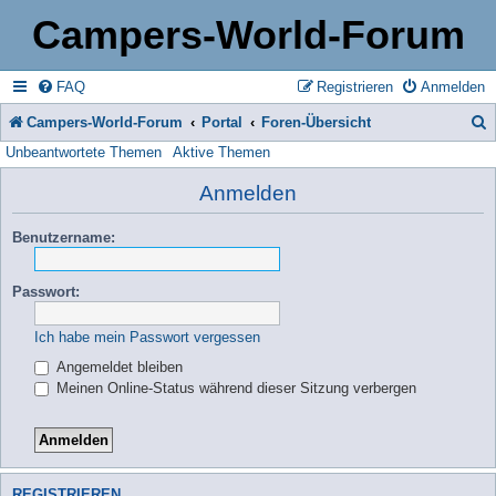
Campers-World-Forum
FAQ
Registrieren
Anmelden
Campers-World-Forum
Portal
Foren-Übersicht
Unbeantwortete Themen
Aktive Themen
u
c
Anmelden
h
Benutzername:
e
Passwort:
Ich habe mein Passwort vergessen
Angemeldet bleiben
Meinen Online-Status während dieser Sitzung verbergen
REGISTRIEREN