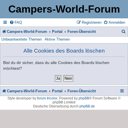
Campers-World-Forum
FAQ
Registrieren
Anmelden
Campers-World-Forum
Portal
Foren-Übersicht
Unbeantwortete Themen
Aktive Themen
u
c
Alle Cookies des Boards löschen
h
Bist du dir sicher, dass du alle Cookies des Boards löschen
e
möchtest?
Campers-World-Forum
Portal
Foren-Übersicht
Style developer by
forum tricolor
,
Powered by
phpBB
® Forum Software ©
phpBB Limited
Deutsche Übersetzung durch
phpBB.de