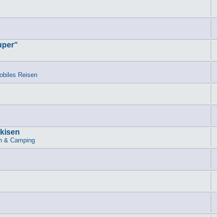
uper“
biles Reisen
rkisen
n & Camping