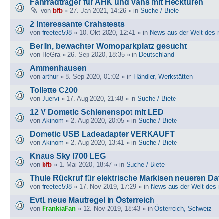
Fahrradträger für AHK und Vans mit Hecktüren
von
bfb
» 27. Jan 2021, 14:26 » in
Suche / Biete
2 interessante Crahstests
von
freetec598
» 10. Okt 2020, 12:41 » in
News aus der Welt des 
Berlin, bewachter Womoparkplatz gesucht
von
HeGra
» 26. Sep 2020, 18:35 » in
Deutschland
Ammenhausen
von
arthur
» 8. Sep 2020, 01:02 » in
Händler, Werkstätten
Toilette C200
von
Juervi
» 17. Aug 2020, 21:48 » in
Suche / Biete
12 V Dometic Schienenspot mit LED
von
Akinom
» 2. Aug 2020, 20:05 » in
Suche / Biete
Dometic USB Ladeadapter VERKAUFT
von
Akinom
» 2. Aug 2020, 13:41 » in
Suche / Biete
Knaus Sky I700 LEG
von
bfb
» 1. Mai 2020, 18:47 » in
Suche / Biete
Thule Rückruf für elektrische Markisen neueren D
von
freetec598
» 17. Nov 2019, 17:29 » in
News aus der Welt des 
Evtl. neue Mautregel in Österreich
von
FrankiaFan
» 12. Nov 2019, 18:43 » in
Österreich, Schweiz