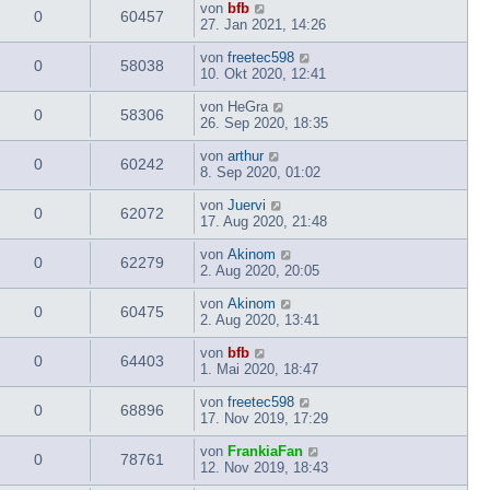
von
bfb
0
60457
27. Jan 2021, 14:26
von
freetec598
0
58038
10. Okt 2020, 12:41
von
HeGra
0
58306
26. Sep 2020, 18:35
von
arthur
0
60242
8. Sep 2020, 01:02
von
Juervi
0
62072
17. Aug 2020, 21:48
von
Akinom
0
62279
2. Aug 2020, 20:05
von
Akinom
0
60475
2. Aug 2020, 13:41
von
bfb
0
64403
1. Mai 2020, 18:47
von
freetec598
0
68896
17. Nov 2019, 17:29
von
FrankiaFan
0
78761
12. Nov 2019, 18:43