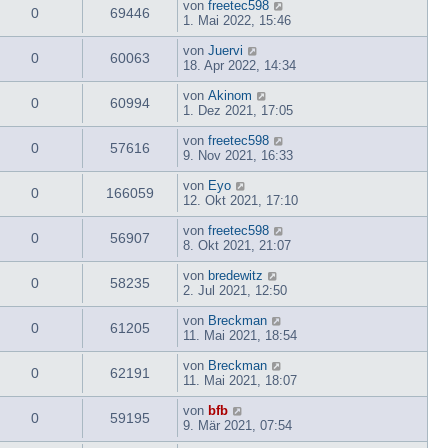
von
freetec598
0
69446
1. Mai 2022, 15:46
von
Juervi
0
60063
18. Apr 2022, 14:34
von
Akinom
0
60994
1. Dez 2021, 17:05
von
freetec598
0
57616
9. Nov 2021, 16:33
von
Eyo
0
166059
12. Okt 2021, 17:10
von
freetec598
0
56907
8. Okt 2021, 21:07
von
bredewitz
0
58235
2. Jul 2021, 12:50
von
Breckman
0
61205
11. Mai 2021, 18:54
von
Breckman
0
62191
11. Mai 2021, 18:07
von
bfb
0
59195
9. Mär 2021, 07:54