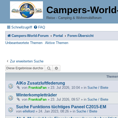
Campers-World
Reise - Camping & Wohnmobilforum
Schnellzugriff
FAQ
Campers-World-Forum
Portal
Foren-Übersicht
Unbeantwortete Themen
Aktive Themen
Zur erweiterten Suche
Suche
Erweiterte Suche
Theme
AlKo Zusatzluftfederung
von
FrankiaFan
» 23. Jul 2026, 10:04 » in
Suche / Biete
Winterkompletträder
von
FrankiaFan
» 23. Jul 2026, 09:57 » in
Suche / Biete
Suche Funktions tüchtiges Paneel C2015-EM
von
eifellord
» 24. Jan 2023, 08:26 » in
Suche / Biete