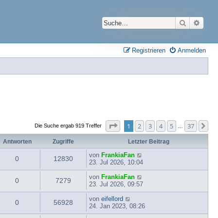
Suche
Erwei
Registrieren
Anmelden
Seite
1
von
37
1
2
3
4
5
37
Nä
Die Suche ergab 919 Treffer
…
Antworten
Zugriffe
Letzter Beitrag
von
FrankiaFan
0
12830
23. Jul 2026, 10:04
von
FrankiaFan
0
7279
23. Jul 2026, 09:57
von
eifellord
0
56928
24. Jan 2023, 08:26