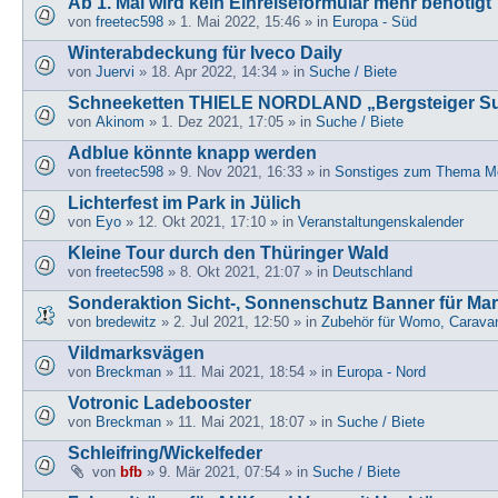
Ab 1. Mai wird kein Einreiseformular mehr benötigt
von
freetec598
» 1. Mai 2022, 15:46 » in
Europa - Süd
Winterabdeckung für Iveco Daily
von
Juervi
» 18. Apr 2022, 14:34 » in
Suche / Biete
Schneeketten THIELE NORDLAND „Bergsteiger S
von
Akinom
» 1. Dez 2021, 17:05 » in
Suche / Biete
Adblue könnte knapp werden
von
freetec598
» 9. Nov 2021, 16:33 » in
Sonstiges zum Thema Mo
Lichterfest im Park in Jülich
von
Eyo
» 12. Okt 2021, 17:10 » in
Veranstaltungenskalender
Kleine Tour durch den Thüringer Wald
von
freetec598
» 8. Okt 2021, 21:07 » in
Deutschland
Sonderaktion Sicht-, Sonnenschutz Banner für Ma
von
bredewitz
» 2. Jul 2021, 12:50 » in
Zubehör für Womo, Carava
Vildmarksvägen
von
Breckman
» 11. Mai 2021, 18:54 » in
Europa - Nord
Votronic Ladebooster
von
Breckman
» 11. Mai 2021, 18:07 » in
Suche / Biete
Schleifring/Wickelfeder
von
bfb
» 9. Mär 2021, 07:54 » in
Suche / Biete