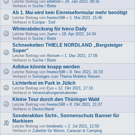
Letzter Beitrag von
eifellord
«
24. Jan 2023, 08:26
Verfasst in
Suche / Biete
Ab 1. Mai wird kein Einreiseformular mehr benötigt
Letzter Beitrag von
freetec598
«
1. Mai 2022, 15:46
Verfasst in
Europa - Süd
Winterabdeckung für Iveco Daily
Letzter Beitrag von
Juervi
«
18. Apr 2022, 14:34
Verfasst in
Suche / Biete
Schneeketten THIELE NORDLAND „Bergsteiger
Super“
Letzter Beitrag von
Akinom
«
1. Dez 2021, 17:05
Verfasst in
Suche / Biete
Adblue könnte knapp werden
Letzter Beitrag von
freetec598
«
9. Nov 2021, 16:33
Verfasst in
Sonstiges zum Thema Mobiles Reisen
Lichterfest im Park in Jülich
Letzter Beitrag von
Eyo
«
12. Okt 2021, 17:10
Verfasst in
Veranstaltungenskalender
Kleine Tour durch den Thüringer Wald
Letzter Beitrag von
freetec598
«
8. Okt 2021, 21:07
Verfasst in
Deutschland
Sonderaktion Sicht-, Sonnenschutz Banner für
Markisen
Letzter Beitrag von
bredewitz
«
2. Jul 2021, 12:50
Verfasst in
Zubehör für Womo, Caravan & Camping