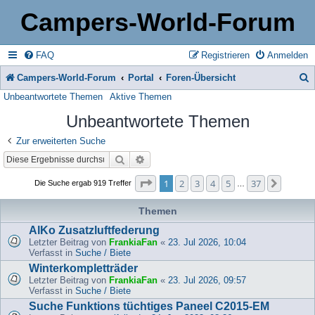
Campers-World-Forum
FAQ
Registrieren
Anmelden
Campers-World-Forum
Portal
Foren-Übersicht
Unbeantwortete Themen
Aktive Themen
u
Unbeantwortete Themen
c
h
Zur erweiterten Suche
Suche
Erweiterte Suche
e
Seite
1
von
37
1
2
3
4
5
37
Nächst
Die Suche ergab 919 Treffer
…
Themen
AlKo Zusatzluftfederung
Letzter Beitrag von
FrankiaFan
«
23. Jul 2026, 10:04
Verfasst in
Suche / Biete
Winterkompletträder
Letzter Beitrag von
FrankiaFan
«
23. Jul 2026, 09:57
Verfasst in
Suche / Biete
Suche Funktions tüchtiges Paneel C2015-EM