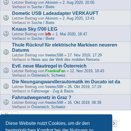
Letzter Beitrag von
Akinom
«
2. Aug 2020, 20:05
Verfasst in
Suche / Biete
Dometic USB Ladeadapter VERKAUFT
Letzter Beitrag von
Akinom
«
2. Aug 2020, 13:41
Verfasst in
Suche / Biete
Knaus Sky I700 LEG
Letzter Beitrag von
bfb
«
1. Mai 2020, 18:47
Verfasst in
Suche / Biete
Thule Rückruf für elektrische Markisen neueren
Datums
Letzter Beitrag von
freetec598
«
17. Nov 2019, 17:29
Verfasst in
News aus der Welt des mobilen Reisens
Evtl. neue Mautregel in Österreich
Letzter Beitrag von
FrankiaFan
«
12. Nov 2019, 18:43
Verfasst in
Österreich, Schweiz
Die Neungangwandlerautomatik im Ducato ist da
Letzter Beitrag von
freetec598
«
26. Okt 2019, 17:19
Verfasst in
Fahrzeuge - Zug & Basis
Fahrradwegenetz in Graz ?
Letzter Beitrag von
freetec598
«
16. Okt 2019, 06:39
Verfasst in
Österreich, Schweiz
Seite
1
von
37
Diese Website nutzt Cookies, um dir den
1
2
3
4
5
37
Nächst
Die Suche ergab 919 Treffer
…
bestmöglichen Komfort bei der Nutzung zu