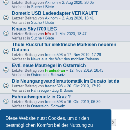
Letzter Beitrag von
Akinom
«
2. Aug 2020, 20:05
Verfasst in
Suche / Biete
Dometic USB Ladeadapter VERKAUFT
Letzter Beitrag von
Akinom
«
2. Aug 2020, 13:41
Verfasst in
Suche / Biete
Knaus Sky I700 LEG
Letzter Beitrag von
bfb
«
1. Mai 2020, 18:47
Verfasst in
Suche / Biete
Thule Rückruf für elektrische Markisen neueren
Datums
Letzter Beitrag von
freetec598
«
17. Nov 2019, 17:29
Verfasst in
News aus der Welt des mobilen Reisens
Evtl. neue Mautregel in Österreich
Letzter Beitrag von
FrankiaFan
«
12. Nov 2019, 18:43
Verfasst in
Österreich, Schweiz
Die Neungangwandlerautomatik im Ducato ist da
Letzter Beitrag von
freetec598
«
26. Okt 2019, 17:19
Verfasst in
Fahrzeuge - Zug & Basis
Fahrradwegenetz in Graz ?
Letzter Beitrag von
freetec598
«
16. Okt 2019, 06:39
Verfasst in
Österreich, Schweiz
Diese Website nutzt Cookies, um dir den
Seite
1
von
37
1
2
3
4
5
37
Nächst
Die Suche ergab 919 Treffer
…
bestmöglichen Komfort bei der Nutzung zu