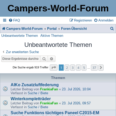
Campers-World-Forum
FAQ
Registrieren
Anmelden
Campers-World-Forum
Portal
Foren-Übersicht
Unbeantwortete Themen
Aktive Themen
u
Unbeantwortete Themen
c
h
Zur erweiterten Suche
Suche
Erweiterte Suche
e
Seite
1
von
37
1
2
3
4
5
37
Nächst
Die Suche ergab 919 Treffer
…
Themen
AlKo Zusatzluftfederung
Letzter Beitrag von
FrankiaFan
«
23. Jul 2026, 10:04
Verfasst in
Suche / Biete
Winterkompletträder
Letzter Beitrag von
FrankiaFan
«
23. Jul 2026, 09:57
Verfasst in
Suche / Biete
Suche Funktions tüchtiges Paneel C2015-EM