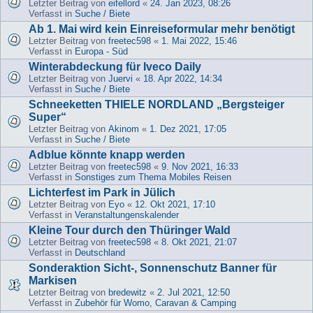
Letzter Beitrag von
eifellord
«
24. Jan 2023, 08:26
Verfasst in
Suche / Biete
Ab 1. Mai wird kein Einreiseformular mehr benötigt
Letzter Beitrag von
freetec598
«
1. Mai 2022, 15:46
Verfasst in
Europa - Süd
Winterabdeckung für Iveco Daily
Letzter Beitrag von
Juervi
«
18. Apr 2022, 14:34
Verfasst in
Suche / Biete
Schneeketten THIELE NORDLAND „Bergsteiger
Super“
Letzter Beitrag von
Akinom
«
1. Dez 2021, 17:05
Verfasst in
Suche / Biete
Adblue könnte knapp werden
Letzter Beitrag von
freetec598
«
9. Nov 2021, 16:33
Verfasst in
Sonstiges zum Thema Mobiles Reisen
Lichterfest im Park in Jülich
Letzter Beitrag von
Eyo
«
12. Okt 2021, 17:10
Verfasst in
Veranstaltungenskalender
Kleine Tour durch den Thüringer Wald
Letzter Beitrag von
freetec598
«
8. Okt 2021, 21:07
Verfasst in
Deutschland
Sonderaktion Sicht-, Sonnenschutz Banner für
Markisen
Letzter Beitrag von
bredewitz
«
2. Jul 2021, 12:50
Verfasst in
Zubehör für Womo, Caravan & Camping