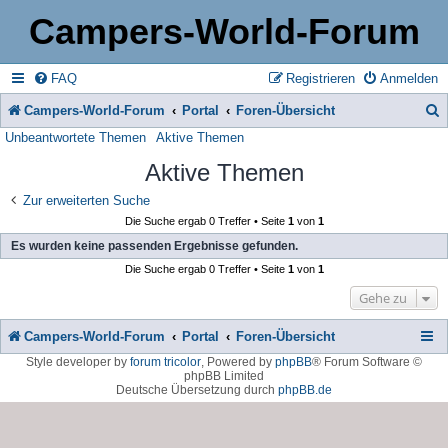
Campers-World-Forum
FAQ
Registrieren
Anmelden
Campers-World-Forum
Portal
Foren-Übersicht
Unbeantwortete Themen
Aktive Themen
u
Aktive Themen
c
h
Zur erweiterten Suche
Die Suche ergab 0 Treffer • Seite
1
von
1
e
Es wurden keine passenden Ergebnisse gefunden.
Die Suche ergab 0 Treffer • Seite
1
von
1
Gehe zu
Campers-World-Forum
Portal
Foren-Übersicht
Style developer by
forum tricolor
,
Powered by
phpBB
® Forum Software ©
phpBB Limited
Deutsche Übersetzung durch
phpBB.de