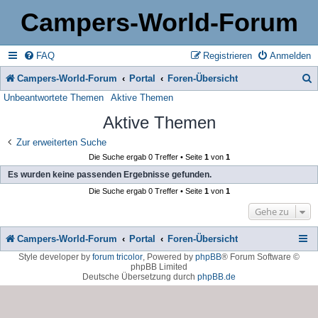
Campers-World-Forum
FAQ
Registrieren
Anmelden
Campers-World-Forum
Portal
Foren-Übersicht
Unbeantwortete Themen
Aktive Themen
u
Aktive Themen
c
h
Zur erweiterten Suche
Die Suche ergab 0 Treffer • Seite
1
von
1
e
Es wurden keine passenden Ergebnisse gefunden.
Die Suche ergab 0 Treffer • Seite
1
von
1
Gehe zu
Campers-World-Forum
Portal
Foren-Übersicht
Style developer by
forum tricolor
,
Powered by
phpBB
® Forum Software ©
phpBB Limited
Deutsche Übersetzung durch
phpBB.de