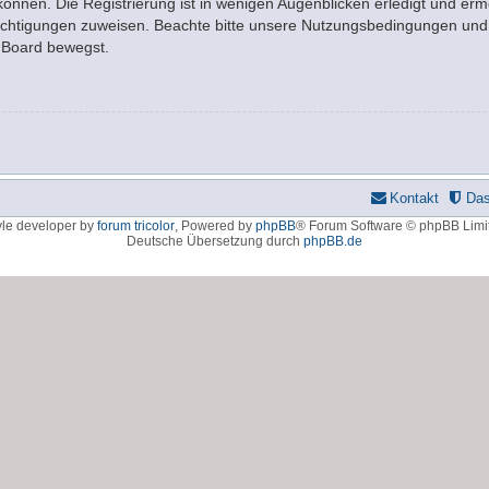
nnen. Die Registrierung ist in wenigen Augenblicken erledigt und ermö
rechtigungen zuweisen. Beachte bitte unsere Nutzungsbedingungen und d
m Board bewegst.
Kontakt
Da
yle developer by
forum tricolor
,
Powered by
phpBB
® Forum Software © phpBB Limi
Deutsche Übersetzung durch
phpBB.de