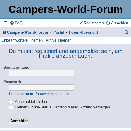
Campers-World-Forum
FAQ
Registrieren
Anmelden
Campers-World-Forum
Portal
Foren-Übersicht
Unbeantwortete Themen
Aktive Themen
u
c
Du musst registriert und angemeldet sein, um
Profile anzuschauen.
h
e
Benutzername:
Passwort:
Ich habe mein Passwort vergessen
Angemeldet bleiben
Meinen Online-Status während dieser Sitzung verbergen