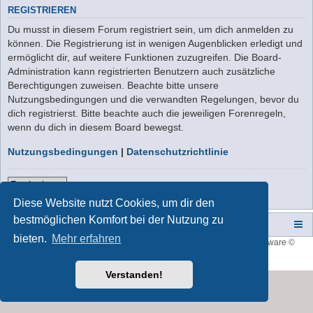
REGISTRIEREN
Du musst in diesem Forum registriert sein, um dich anmelden zu
können. Die Registrierung ist in wenigen Augenblicken erledigt und
ermöglicht dir, auf weitere Funktionen zuzugreifen. Die Board-
Administration kann registrierten Benutzern auch zusätzliche
Berechtigungen zuweisen. Beachte bitte unsere
Nutzungsbedingungen und die verwandten Regelungen, bevor du
dich registrierst. Bitte beachte auch die jeweiligen Forenregeln,
wenn du dich in diesem Board bewegst.
Nutzungsbedingungen
|
Datenschutzrichtlinie
Registrieren
Diese Website nutzt Cookies, um dir den
bestmöglichen Komfort bei der Nutzung zu
Campers-World-Forum
Portal
Foren-Übersicht
bieten.
Mehr erfahren
Style developer by
forum tricolor
,
Powered by
phpBB
® Forum Software ©
phpBB Limited
Deutsche Übersetzung durch
phpBB.de
Verstanden!