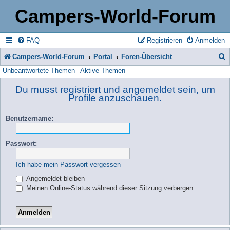
Campers-World-Forum
FAQ
Registrieren
Anmelden
Campers-World-Forum
Portal
Foren-Übersicht
Unbeantwortete Themen
Aktive Themen
u
c
Du musst registriert und angemeldet sein, um
Profile anzuschauen.
h
e
Benutzername:
Passwort:
Ich habe mein Passwort vergessen
Angemeldet bleiben
Meinen Online-Status während dieser Sitzung verbergen