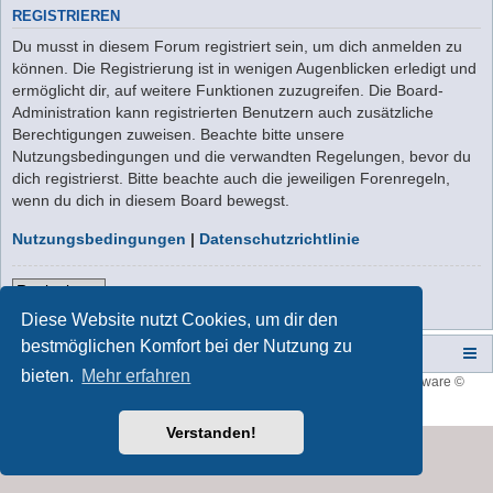
REGISTRIEREN
Du musst in diesem Forum registriert sein, um dich anmelden zu
können. Die Registrierung ist in wenigen Augenblicken erledigt und
ermöglicht dir, auf weitere Funktionen zuzugreifen. Die Board-
Administration kann registrierten Benutzern auch zusätzliche
Berechtigungen zuweisen. Beachte bitte unsere
Nutzungsbedingungen und die verwandten Regelungen, bevor du
dich registrierst. Bitte beachte auch die jeweiligen Forenregeln,
wenn du dich in diesem Board bewegst.
Nutzungsbedingungen
|
Datenschutzrichtlinie
Registrieren
Diese Website nutzt Cookies, um dir den
bestmöglichen Komfort bei der Nutzung zu
Campers-World-Forum
Portal
Foren-Übersicht
bieten.
Mehr erfahren
Style developer by
forum tricolor
,
Powered by
phpBB
® Forum Software ©
phpBB Limited
Deutsche Übersetzung durch
phpBB.de
Verstanden!