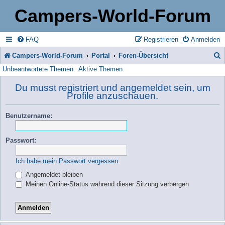
Campers-World-Forum
FAQ
Registrieren
Anmelden
Campers-World-Forum
Portal
Foren-Übersicht
Unbeantwortete Themen
Aktive Themen
u
c
Du musst registriert und angemeldet sein, um
Profile anzuschauen.
h
e
Benutzername:
Passwort:
Ich habe mein Passwort vergessen
Angemeldet bleiben
Meinen Online-Status während dieser Sitzung verbergen