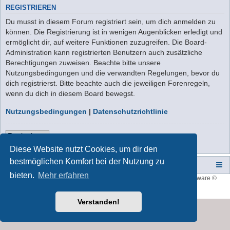
REGISTRIEREN
Du musst in diesem Forum registriert sein, um dich anmelden zu
können. Die Registrierung ist in wenigen Augenblicken erledigt und
ermöglicht dir, auf weitere Funktionen zuzugreifen. Die Board-
Administration kann registrierten Benutzern auch zusätzliche
Berechtigungen zuweisen. Beachte bitte unsere
Nutzungsbedingungen und die verwandten Regelungen, bevor du
dich registrierst. Bitte beachte auch die jeweiligen Forenregeln,
wenn du dich in diesem Board bewegst.
Nutzungsbedingungen
|
Datenschutzrichtlinie
Registrieren
Diese Website nutzt Cookies, um dir den
bestmöglichen Komfort bei der Nutzung zu
Campers-World-Forum
Portal
Foren-Übersicht
bieten.
Mehr erfahren
Style developer by
forum tricolor
,
Powered by
phpBB
® Forum Software ©
phpBB Limited
Deutsche Übersetzung durch
phpBB.de
Verstanden!