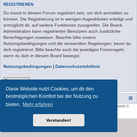
REGISTRIEREN
Du musst in diesem Forum registriert sein, um dich anmelden zu
können. Die Registrierung ist in wenigen Augenblicken erledigt und
ermöglicht dir, auf weitere Funktionen zuzugreifen. Die Board-
Administration kann registrierten Benutzern auch zusätzliche
Berechtigungen zuweisen. Beachte bitte unsere
Nutzungsbedingungen und die verwandten Regelungen, bevor du
dich registrierst. Bitte beachte auch die jeweiligen Forenregeln,
wenn du dich in diesem Board bewegst.
Nutzungsbedingungen
|
Datenschutzrichtlinie
Registrieren
Diese Website nutzt Cookies, um dir den
bestmöglichen Komfort bei der Nutzung zu
Campers-World-Forum
Portal
Foren-Übersicht
bieten.
Mehr erfahren
Style developer by
forum tricolor
,
Powered by
phpBB
® Forum Software ©
phpBB Limited
Deutsche Übersetzung durch
phpBB.de
Verstanden!