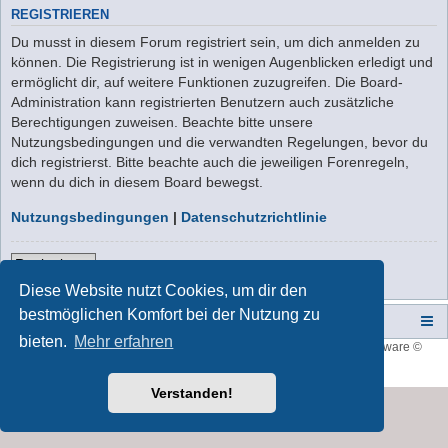
REGISTRIEREN
Du musst in diesem Forum registriert sein, um dich anmelden zu
können. Die Registrierung ist in wenigen Augenblicken erledigt und
ermöglicht dir, auf weitere Funktionen zuzugreifen. Die Board-
Administration kann registrierten Benutzern auch zusätzliche
Berechtigungen zuweisen. Beachte bitte unsere
Nutzungsbedingungen und die verwandten Regelungen, bevor du
dich registrierst. Bitte beachte auch die jeweiligen Forenregeln,
wenn du dich in diesem Board bewegst.
Nutzungsbedingungen
|
Datenschutzrichtlinie
Registrieren
Diese Website nutzt Cookies, um dir den
bestmöglichen Komfort bei der Nutzung zu
Campers-World-Forum
Portal
Foren-Übersicht
bieten.
Mehr erfahren
Style developer by
forum tricolor
,
Powered by
phpBB
® Forum Software ©
phpBB Limited
Deutsche Übersetzung durch
phpBB.de
Verstanden!