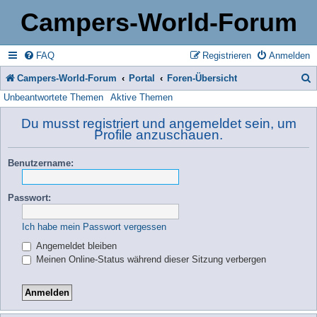
Campers-World-Forum
FAQ
Registrieren
Anmelden
Campers-World-Forum
Portal
Foren-Übersicht
Unbeantwortete Themen
Aktive Themen
u
c
Du musst registriert und angemeldet sein, um
Profile anzuschauen.
h
e
Benutzername:
Passwort:
Ich habe mein Passwort vergessen
Angemeldet bleiben
Meinen Online-Status während dieser Sitzung verbergen