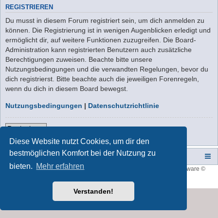
REGISTRIEREN
Du musst in diesem Forum registriert sein, um dich anmelden zu
können. Die Registrierung ist in wenigen Augenblicken erledigt und
ermöglicht dir, auf weitere Funktionen zuzugreifen. Die Board-
Administration kann registrierten Benutzern auch zusätzliche
Berechtigungen zuweisen. Beachte bitte unsere
Nutzungsbedingungen und die verwandten Regelungen, bevor du
dich registrierst. Bitte beachte auch die jeweiligen Forenregeln,
wenn du dich in diesem Board bewegst.
Nutzungsbedingungen
|
Datenschutzrichtlinie
Registrieren
Diese Website nutzt Cookies, um dir den
bestmöglichen Komfort bei der Nutzung zu
Campers-World-Forum
Portal
Foren-Übersicht
bieten.
Mehr erfahren
Style developer by
forum tricolor
,
Powered by
phpBB
® Forum Software ©
phpBB Limited
Deutsche Übersetzung durch
phpBB.de
Verstanden!