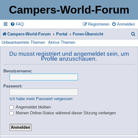
Campers-World-Forum
FAQ
Registrieren
Anmelden
Campers-World-Forum
Portal
Foren-Übersicht
Unbeantwortete Themen
Aktive Themen
u
c
Du musst registriert und angemeldet sein, um
Profile anzuschauen.
h
e
Benutzername:
Passwort:
Ich habe mein Passwort vergessen
Angemeldet bleiben
Meinen Online-Status während dieser Sitzung verbergen